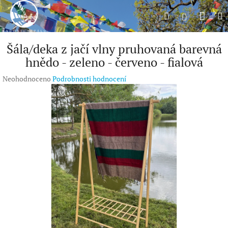
Přejít
Náku
Hledat
M
na
Přihlášení
obsah
koší
Šála/deka z jačí vlny pruhovaná barevná
hnědo - zeleno - červeno - fialová
Průměrné
Neohodnoceno
Podrobnosti hodnocení
hodnocení
produktu
je
0,0
z
5
hvězdiček.