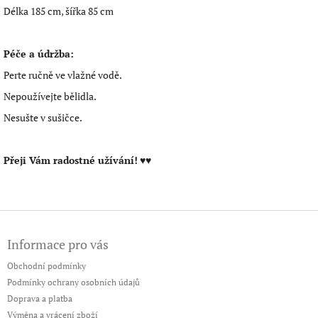
Délka 185 cm, šířka 85 cm
Péče a údržba:
Perte ručně ve vlažné vodě.
Nepoužívejte bělidla.
Nesušte v sušičce.
Přeji Vám radostné užívání!
♥♥
Z
á
Informace pro vás
p
a
Obchodní podmínky
t
Podmínky ochrany osobních údajů
í
Doprava a platba
Výměna a vrácení zboží