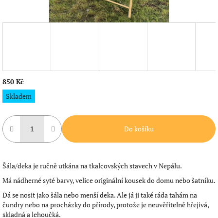
850 Kč
Měrná
Skladem
cena:
Do košíku
Šála/deka je ručně utkána na tkalcovských stavech v Nepálu.
Má nádherné syté barvy, velice originální kousek do domu nebo šatníku.
Dá se nosit jako šála nebo menší deka. Ale já ji také ráda tahám na
čundry nebo na procházky do přírody, protože je neuvěřitelně hřejivá,
skladná a lehoučká.