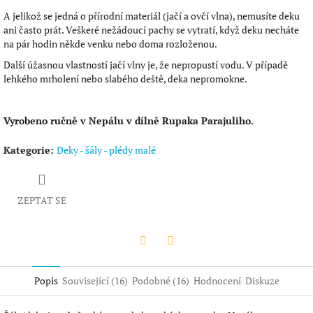
A jelikož se jedná o přírodní materiál (jačí a ovčí vlna), nemusíte deku
ani často prát. Veškeré nežádoucí pachy se vytratí, když deku necháte
na pár hodin někde venku nebo doma rozloženou.
Další úžasnou vlastností jačí vlny je, že nepropustí vodu. V případě
lehkého mrholení nebo slabého deště, deka nepromokne.
Vyrobeno ručně v Nepálu v dílně Rupaka Parajuliho.
Kategorie
:
Deky - šály - plédy malé
ZEPTAT SE
Twitter
Facebook
Popis
Související (16)
Podobné (16)
Hodnocení
Diskuze