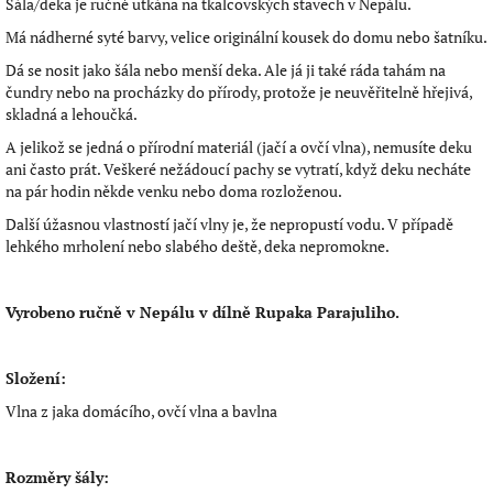
Šála/deka je ručně utkána na tkalcovských stavech v Nepálu.
Má nádherné syté barvy, velice originální kousek do domu nebo šatníku.
Dá se nosit jako šála nebo menší deka. Ale já ji také ráda tahám na
čundry nebo na procházky do přírody, protože je neuvěřitelně hřejivá,
skladná a lehoučká.
A jelikož se jedná o přírodní materiál (jačí a ovčí vlna), nemusíte deku
ani často prát. Veškeré nežádoucí pachy se vytratí, když deku necháte
na pár hodin někde venku nebo doma rozloženou.
Další úžasnou vlastností jačí vlny je, že nepropustí vodu. V případě
lehkého mrholení nebo slabého deště, deka nepromokne.
Vyrobeno ručně v Nepálu v dílně Rupaka Parajuliho.
Složení:
Vlna z jaka domácího, ovčí vlna a bavlna
Rozměry šály: