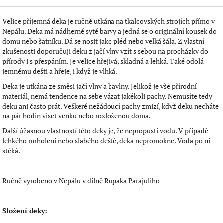
Velice příjemná deka je ručně utkána na tkalcovských strojích přímo v
Nepálu. Deka má nádherné syté barvy a jedná se o originální kousek do
domu nebo šatníku. Dá se nosit jako pléd nebo velká šála. Z vlastní
zkušenosti doporučuji deku z jačí vlny vzít s sebou na procházky do
přírody i s přespáním. Je velice hřejivá, skladná a lehká. Také odolá
jemnému dešti a hřeje, i když je vlhká.
Deka je utkána ze směsi jačí vlny a bavlny. Jelikož je vše přírodní
materiál, nemá tendence na sebe vázat jakékoli pachy. Nemusíte tedy
deku ani často prát. Veškeré nežádoucí pachy zmizí, když deku necháte
na pár hodin viset venku nebo rozloženou doma.
Další úžasnou vlastností této deky je, že nepropustí vodu. V případě
lehkého mrholení nebo slabého deště, deka nepromokne. Voda po ní
stéká.
Ručně vyrobeno v Nepálu v dílně Rupaka Parajuliho
Složení deky: