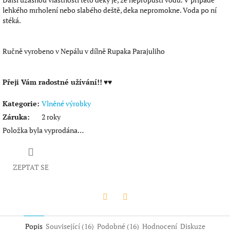
lehkého mrholení nebo slabého deště, deka nepromokne. Voda po ní
stéká.
Ručně vyrobeno v Nepálu v dílně Rupaka Parajuliho
Přeji Vám radostné užívání!!
♥♥
Kategorie
:
Vlněné výrobky
Záruka
:
2 roky
Položka byla vyprodána…
ZEPTAT SE
Twitter
Facebook
Popis
Související (16)
Podobné (16)
Hodnocení
Diskuze