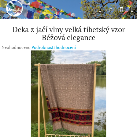
Přejít
Náku
Hledat
M
na
Přihlášení
obsah
koší
Deka z jačí vlny velká tibetský vzor
Béžová elegance
Průměrné
Neohodnoceno
Podrobnosti hodnocení
hodnocení
produktu
je
0,0
z
5
hvězdiček.