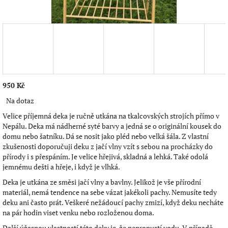
950 Kč
Měrná
Na dotaz
cena:
Velice příjemná deka je ručně utkána na tkalcovských strojích přímo v
Nepálu. Deka má nádherné syté barvy a jedná se o originální kousek do
domu nebo šatníku. Dá se nosit jako pléd nebo velká šála. Z vlastní
zkušenosti doporučuji deku z jačí vlny vzít s sebou na procházky do
přírody i s přespáním. Je velice hřejivá, skladná a lehká. Také odolá
jemnému dešti a hřeje, i když je vlhká.
Deka je utkána ze směsi jačí vlny a bavlny. Jelikož je vše přírodní
materiál, nemá tendence na sebe vázat jakékoli pachy. Nemusíte tedy
deku ani často prát. Veškeré nežádoucí pachy zmizí, když deku necháte
na pár hodin viset venku nebo rozloženou doma.
Další úžasnou vlastností této deky je, že nepropustí vodu. V případě