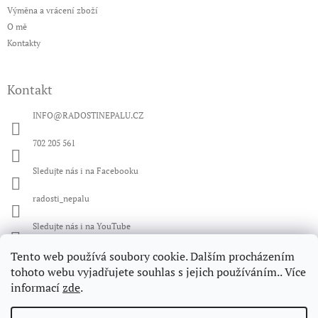
Výměna a vrácení zboží
O mě
Kontakty
Kontakt
INFO
@
RADOSTINEPALU.CZ
702 205 561
Sledujte nás i na Facebooku
radosti_nepalu
Sledujte nás i na YouTube
Tento web používá soubory cookie. Dalším procházením
Facebook
tohoto webu vyjadřujete souhlas s jejich používáním.. Více
informací
zde
.