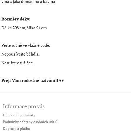
vlna z jaka domácího a bavlna
Rozměry deky:
Délka 208 cm, šířka 94 cm
Perte ručně ve vlažné vodě.
Nepoužívejte bělidla.
Nesušte v sušičce.
Přeji Vám radostné užívání!!
♥♥
Z
á
Informace pro vás
p
a
Obchodní podmínky
t
Podmínky ochrany osobních údajů
í
Doprava a platba