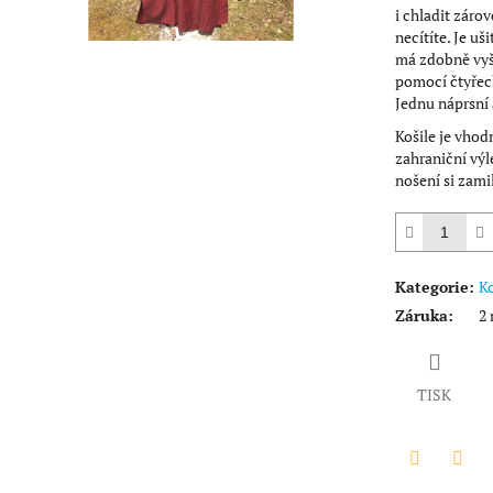
i chladit zárov
necítíte. Je uš
má zdobně vyš
pomocí čtyřech
Jednu náprsní 
Košile je vhod
zahraniční výle
nošení si zami
Kategorie
:
Ko
Záruka
:
2 
TISK
Twitter
Face