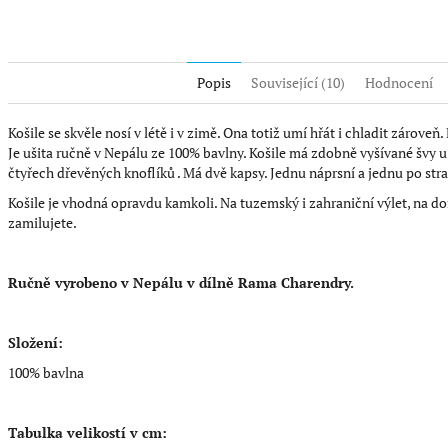
Popis
Související (10)
Hodnocení
Košile se skvěle nosí v létě i v zimě. Ona totiž umí hřát i chladit zároveň.
Je ušita ručně v Nepálu ze 100% bavlny. Košile má zdobně vyšívané švy 
čtyřech dřevěných knoflíků . Má dvě kapsy. Jednu náprsní a jednu po str
Košile je vhodná opravdu kamkoli. Na tuzemský i zahraniční výlet, na dom
zamilujete.
Ručně vyrobeno v Nepálu v dílně Rama Charendry.
Složení:
100% bavlna
Tabulka velikostí v cm: