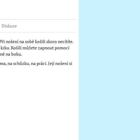
Diskuze
 Při nošení na sobě košili skoro necítíte.
u krku. Košili můžete zapnout pomocí
aně na boku.
a, na schůzku, na práci. Její nošení si