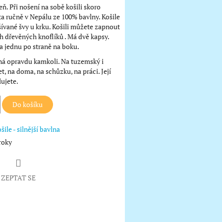
eň. Při nošení na sobě košili skoro
ita ručně v Nepálu ze 100% bavlny. Košile
ívané švy u krku. Košili můžete zapnout
 dřevěných knoflíků . Má dvě kapsy.
a jednu po straně na boku.
ná opravdu kamkoli. Na tuzemský i
t, na doma, na schůzku, na práci. Její
lujete.
Do košíku
šile - silnější bavlna
roky
ZEPTAT SE
book