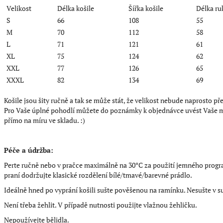
Velikost
Délka košile
Šířka košile
Délka ru
S
66
108
55
M
70
112
58
L
71
121
61
XL
75
124
62
XXL
77
126
65
XXXL
82
134
69
Košile jsou šity ručně a tak se může stát, že velikost nebude naprosto p
Pro Vaše úplné pohodlí můžete do poznámky k objednávce uvést Vaše mír
přímo na míru ve skladu. :)
Péče a údržba:
Perte ručně nebo v pračce maximálně na 30°C za použití jemného progra
praní dodržujte klasické rozdělení bílé/tmavé/barevné prádlo.
Ideálně hned po vyprání košili sušte pověšenou na ramínku. Nesušte v s
Není třeba žehlit. V případě nutnosti použijte vlažnou žehličku.
Nepoužívejte bělidla.