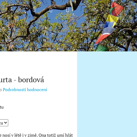
Nákupní
Hledat
Přihlášení
košík
urta - bordová
o
Podrobnosti hodnocení
tu
e nosí v létě i v zimě. Ona totiž umí hřát