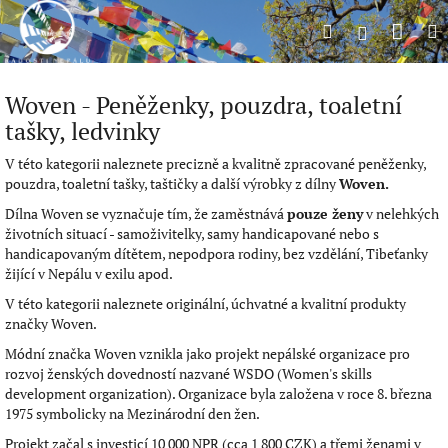
Přejít
Náku
Hledat
M
na
Přihlášení
obsah
koší
Woven - Peněženky, pouzdra, toaletní
tašky, ledvinky
V této kategorii naleznete precizně a kvalitně zpracované peněženky,
pouzdra, toaletní tašky, taštičky a další výrobky z dílny
Woven.
Dílna Woven se vyznačuje tím, že zaměstnává
pouze ženy
v nelehkých
životních situací - samoživitelky, samy handicapované nebo s
handicapovaným dítětem, nepodpora rodiny, bez vzdělání, Tibeťanky
žijící v Nepálu v exilu apod.
V této kategorii naleznete originální, úchvatné a kvalitní produkty
značky Woven.
Módní značka Woven vznikla jako projekt nepálské organizace pro
rozvoj ženských dovedností nazvané WSDO (Women's skills
development organization). Organizace byla založena v roce 8. března
1975 symbolicky na Mezinárodní den žen.
Projekt začal s investicí 10 000 NPR (cca 1 800 CZK) a třemi ženami v