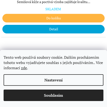
Semišová kůže a poctivá výroba zajišťuje kvalitu...
SKLADEM
Do košíku
Detail
Tento web používá soubory cookie. Dalším procházením
tohoto webu vyjadřujete souhlas s jejich používáním.. Více
informací
zde
.
Nastavení
Drazí a milí moc Vám děkuji za přízeň a přeji v novém roce jen to
nejlepší! Hlavně dostatek lásky a radosti! Osobně se můžeme vidět 24/1
od 13 hod v Měšťanské besedě v Plzni na Kolem světa. ** Samozřejmě
Souhlasím
vzorková prodejna je pro Vás po předchozí domluvě otevřená stále.
Těším se na viděnou!