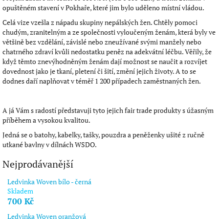
opuštěném stavení v Pokhaře, které jim bylo uděleno místní vládou.
Celá vize vzešla z nápadu skupiny nepálských žen. Chtěly pomoci
chudým, zranitelným a ze společnosti vyloučeným ženám, která byly ve
většině bez vzdělání, závislé nebo zneužívané svými manžely nebo
chatrného zdraví kvůli nedostatku peněz na adekvátní léčbu. Věřily, že
když těmto znevýhodněným ženám dají možnost se naučit a rozvíjet
dovednost jako je tkaní, pletení či šití, změní jejich životy. A to se
dodnes daří naplňovat v téměř 1 200 případech zaměstnaných žen.
A já Vám s radostí představuji tyto jejich fair trade produkty s úžasným
příběhem a vysokou kvalitou.
Jedná se o batohy, kabelky, tašky, pouzdra a peněženky ušité z ručně
utkané bavlny v dílnách WSDO.
Nejprodávanější
Ledvinka Woven bílo - černá
Skladem
700 Kč
Ledvinka Woven oranžová