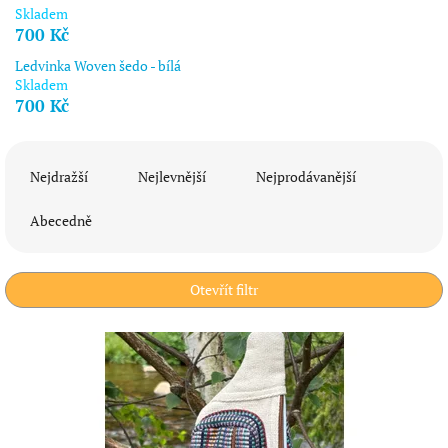
Skladem
700 Kč
Ledvinka Woven šedo - bílá
Skladem
700 Kč
Ř
a
Nejdražší
Nejlevnější
Nejprodávanější
z
e
Abecedně
n
í
p
Otevřít filtr
r
o
V
d
ý
u
p
k
i
t
s
ů
p