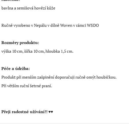
bavlna a semišová hovězí kůže
Ručně vyrobeno v Nepálu v dílně Woven v rámci WSDO
Rozměry produktu:
výška 10 cm, šířka 10 cm, hloubka 1,5 cm.
Péče a údržba:
Produkt při menším zašpinění doporučuji ručně omýt houbičkou.
Při větším ruční šetrné praní.
Přeji radostné užívání!!
♥♥
Z