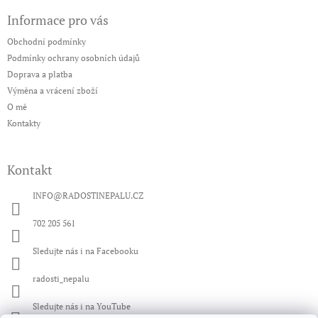
á
Informace pro vás
p
a
Obchodní podmínky
t
Podmínky ochrany osobních údajů
í
Doprava a platba
Výměna a vrácení zboží
O mě
Kontakty
Kontakt
INFO
@
RADOSTINEPALU.CZ
702 205 561
Sledujte nás i na Facebooku
radosti_nepalu
Sledujte nás i na YouTube