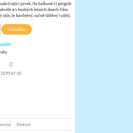
 zakrývající prvek. Na balkoně či pergole
 skvěle a v horkých letních dnech Vám
 stín. Je bavlněný, ručně tištěný i ušitý.
Do košíku
oplňky
roky
ZEPTAT SE
book
ocení
Diskuze