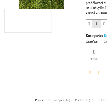
předělovací či
se také vyjímá
zaručí příjemný
Kategorie
:
D
Záruka
:
2 
TISK
Twitter
Face
Popis
Související (16)
Podobné (16)
Hodn