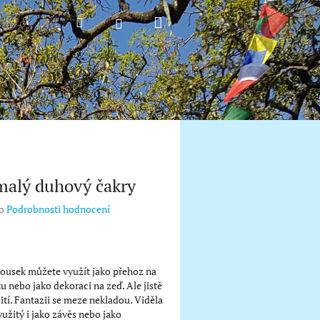
Nákupní
Hledat
Přihlášení
košík
malý duhový čakry
o
Podrobnosti hodnocení
kousek můžete využít jako přehoz na
u nebo jako dekoraci na zeď. Ale jistě
žití. Fantazii se meze nekladou. Viděla
užitý i jako závěs nebo jako