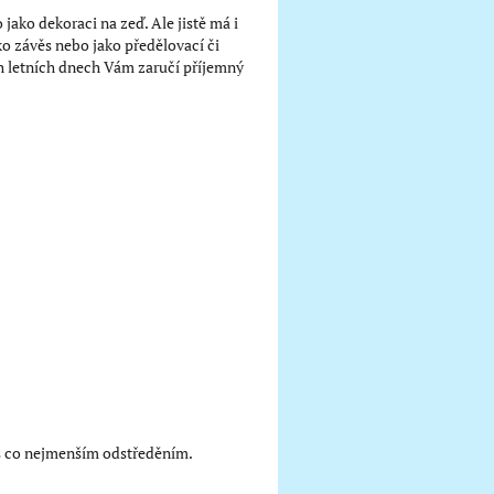
ako dekoraci na zeď. Ale jistě má i
ako závěs nebo jako předělovací či
ých letních dnech Vám zaručí příjemný
 s co nejmenším odstředěním.