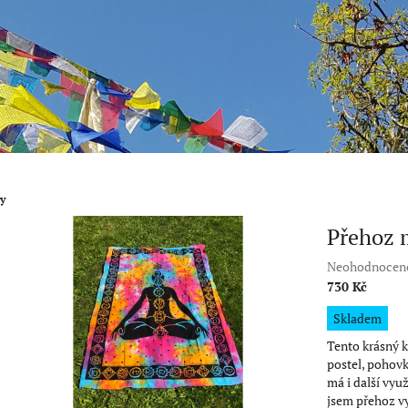
y
Přehoz 
Průměrné
Neohodnocen
hodnocení
730 Kč
produktu
Měrná
Skladem
je
cena:
0,0
Tento krásný 
z
postel, pohovk
5
má i další vyu
hvězdiček.
jsem přehoz vy