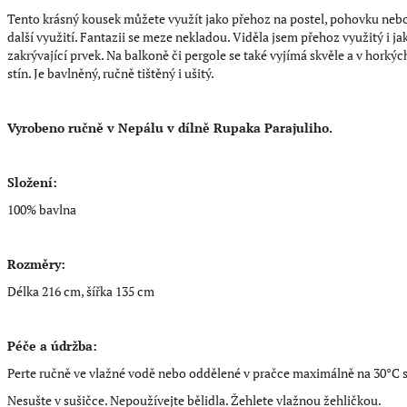
Tento krásný kousek můžete využít jako přehoz na postel, pohovku nebo j
další využití. Fantazii se meze nekladou. Viděla jsem přehoz využitý i j
zakrývající prvek. Na balkoně či pergole se také vyjímá skvěle a v hork
stín. Je bavlněný, ručně tištěný i ušitý.
Vyrobeno ručně v Nepálu v dílně Rupaka Parajuliho.
Složení:
100% bavlna
Rozměry:
Délka 216 cm, šířka 135 cm
Péče a údržba:
Perte ručně ve vlažné vodě nebo oddělené v pračce maximálně na 30°C
Nesušte v sušičce. Nepoužívejte bělidla. Žehlete vlažnou žehličkou.