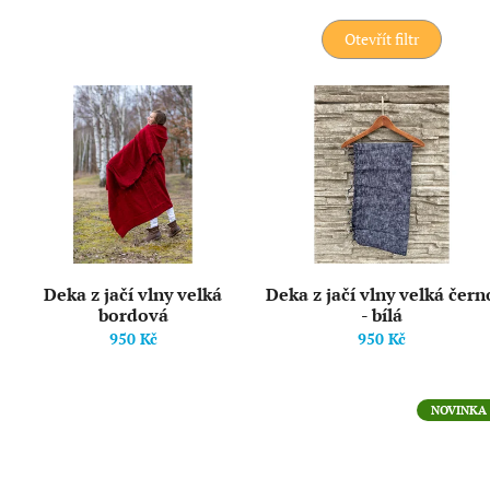
e
n
Otevřít filtr
í
p
V
r
ý
o
p
d
i
u
s
k
p
t
r
ů
o
d
Deka z jačí vlny velká
Deka z jačí vlny velká čern
u
bordová
- bílá
k
950 Kč
950 Kč
t
ů
NOVINKA