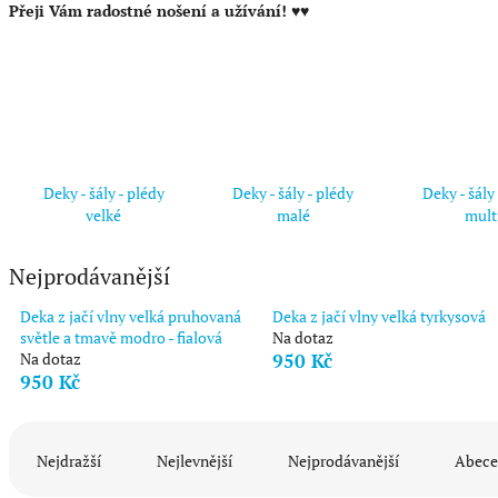
Přeji Vám radostné nošení a užívání! ♥♥
Deky - šály - plédy
Deky - šály - plédy
Deky - šály
velké
malé
mult
Nejprodávanější
Deka z jačí vlny velká pruhovaná
Deka z jačí vlny velká tyrkysová
světle a tmavě modro - fialová
Na dotaz
Na dotaz
950 Kč
950 Kč
Ř
a
Nejdražší
Nejlevnější
Nejprodávanější
Abece
z