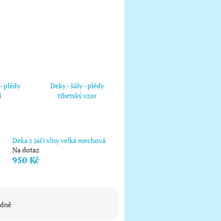
 - plédy
Deky - šály - plédy
i
tibetský vzor
Deka z jačí vlny velká mechová
Na dotaz
950 Kč
dně