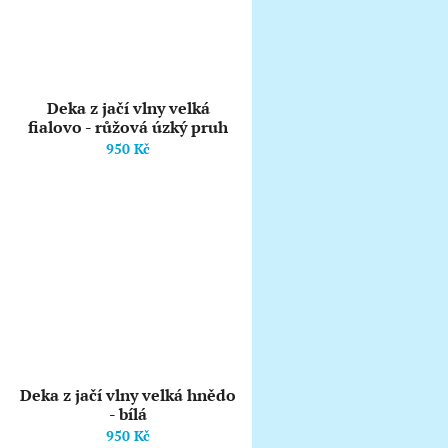
Deka z jačí vlny velká
fialovo - růžová úzký pruh
950 Kč
Deka z jačí vlny velká hnědo
- bílá
950 Kč