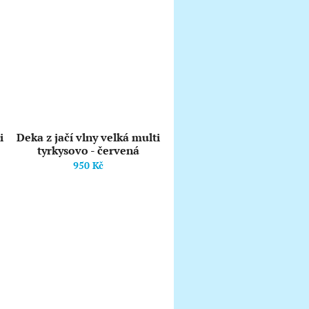
i
Deka z jačí vlny velká multi
tyrkysovo - červená
950 Kč