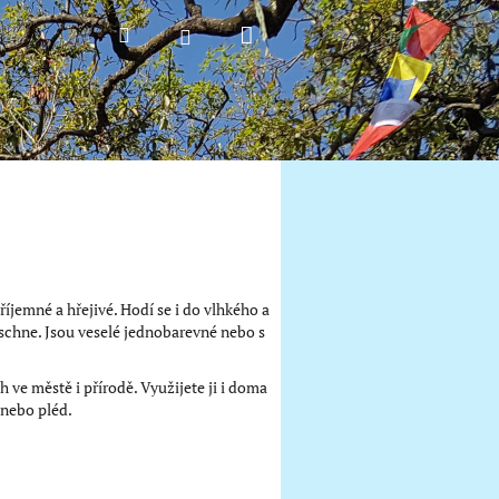
Nákupní
Hledat
Přihlášení
košík
říjemné a hřejivé. Hodí se i do vlhkého a
chne. Jsou veselé jednobarevné nebo s
ve městě i přírodě. Využijete ji i doma
 nebo pléd.