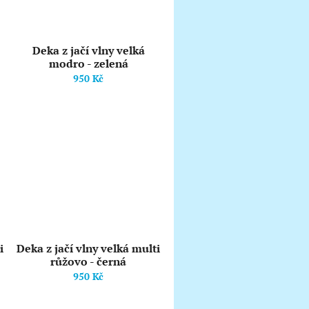
Deka z jačí vlny velká
modro - zelená
950 Kč
i
Deka z jačí vlny velká multi
růžovo - černá
950 Kč