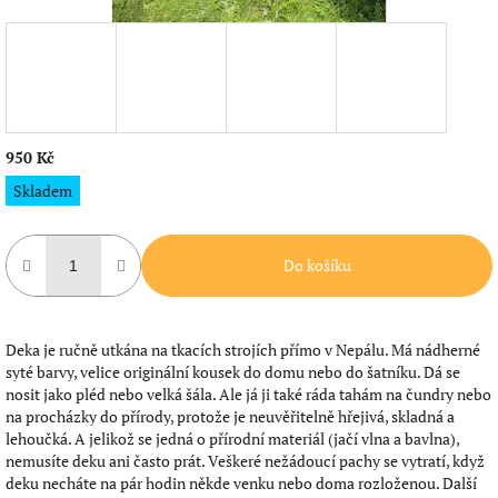
950 Kč
Měrná
Skladem
cena:
Do košíku
Deka je ručně utkána na tkacích strojích přímo v Nepálu. Má nádherné
syté barvy, velice originální kousek do domu nebo do šatníku. Dá se
nosit jako pléd nebo velká šála. Ale já ji také ráda tahám na čundry nebo
na procházky do přírody, protože je neuvěřitelně hřejivá, skladná a
lehoučká. A jelikož se jedná o přírodní materiál (jačí vlna a bavlna),
nemusíte deku ani často prát. Veškeré nežádoucí pachy se vytratí, když
deku necháte na pár hodin někde venku nebo doma rozloženou. Další