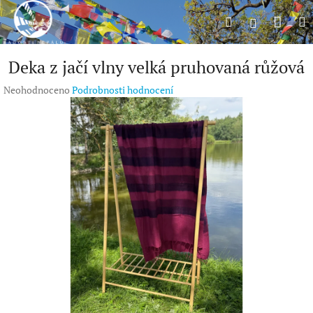
Přejít
Náku
Hledat
M
na
Přihlášení
obsah
koší
Deka z jačí vlny velká pruhovaná růžová
Průměrné
Neohodnoceno
Podrobnosti hodnocení
hodnocení
produktu
je
0,0
z
5
hvězdiček.