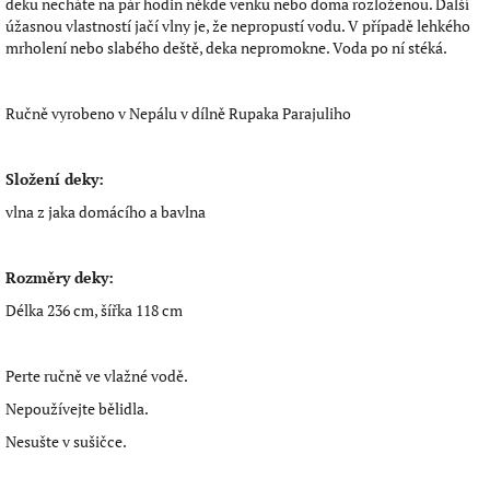
deku necháte na pár hodin někde venku nebo doma rozloženou. Další
úžasnou vlastností jačí vlny je, že nepropustí vodu. V případě lehkého
mrholení nebo slabého deště, deka nepromokne. Voda po ní stéká.
Ručně vyrobeno v Nepálu v dílně Rupaka Parajuliho
Složení deky:
vlna z jaka domácího a bavlna
Rozměry deky:
Délka 236 cm, šířka 118 cm
Perte ručně ve vlažné vodě.
Nepoužívejte bělidla.
Nesušte v sušičce.