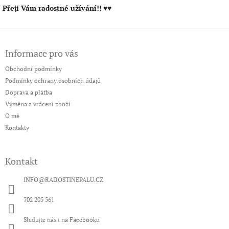
Přeji Vám radostné užívání!!
♥♥
Z
á
Informace pro vás
p
a
Obchodní podmínky
t
Podmínky ochrany osobních údajů
í
Doprava a platba
Výměna a vrácení zboží
O mě
Kontakty
Kontakt
INFO
@
RADOSTINEPALU.CZ
702 205 561
Sledujte nás i na Facebooku