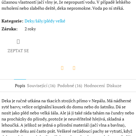
úžasnou vlastností jačí vlny je, že nepropustí vodu. V případě lehkého
mrholení nebo slabého deště, deka nepromokne. Voda po ní stéká.
Kategorie
:
Deky/šály/plédy velké
Záruka
:
2 roky
ZEPTAT SE
Twitter
Facebook
Popis
Související (16)
Podobné (16)
Hodnocení
Diskuze
Deka je ručně utkána na tkacích strojích přímo v Nepálu. Má nádherné
syté barvy, velice originální kousek do domu nebo do šatníku. Dá se
nosit jako pléd nebo velká šála. Ale já ji také ráda tahám na čundry nebo
na procházky do přírody, protože je neuvěřitelně hřejivá, skladná a
lehoučká. A jelikož se jedná o přírodní materiál (jačí vlna a bavlna),
nemusíte deku ani často prát. Veškeré nežádoucí pachy se vytratí, když