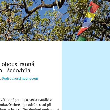
Nákupní
Hledat
Přihlášení
košík
 oboustranná
 - šedo/bílá
o
Podrobnosti hodnocení
věřitelně praktická věc a využijete
roku. Osobně ji používám snad při
hno. :) Jako slušivý doplněk podtrhující