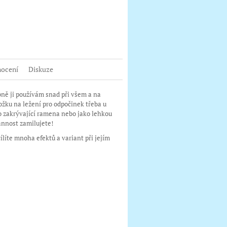
book
ocení
Diskuze
bně ji používám snad při všem a na
ložku na ležení pro odpočinek třeba u
rko zakrývající ramena nebo jako lehkou
rannost zamilujete!
ílíte mnoha efektů a variant při jejím