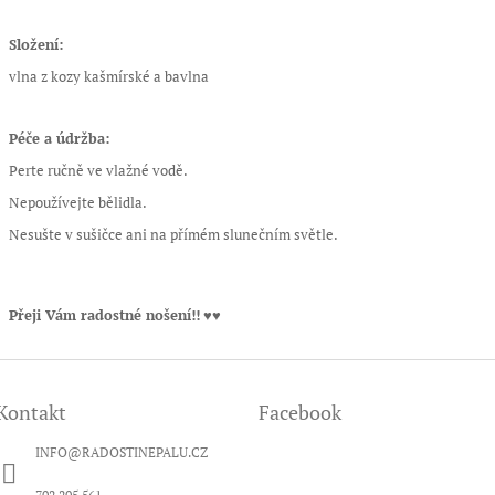
Složení:
vlna z kozy kašmírské a bavlna
Péče a údržba:
Perte ručně ve vlažné vodě.
Nepoužívejte bělidla.
Nesušte v sušičce ani na přímém slunečním světle.
Přeji Vám radostné nošení!!
♥♥
Kontakt
Facebook
INFO
@
RADOSTINEPALU.CZ