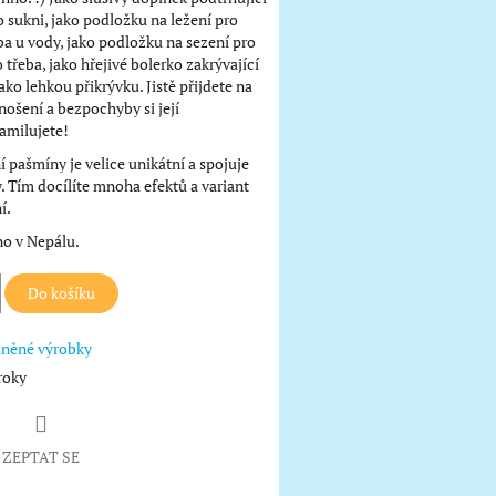
ko sukni, jako podložku na ležení pro
a u vody, jako podložku na sezení pro
o třeba, jako hřejivé bolerko zakrývající
ko lehkou přikrývku. Jistě přijdete na
nošení a bezpochyby si její
amilujete!
 pašmíny je velice unikátní a spojuje
. Tím docílíte mnoha efektů a variant
í.
o v Nepálu.
Do košíku
lněné výrobky
roky
ZEPTAT SE