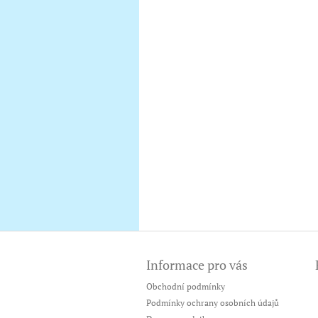
Z
á
Informace pro vás
p
a
Obchodní podmínky
t
Podmínky ochrany osobních údajů
í