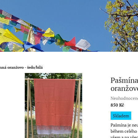
ná oranžovo - šedo/bílá
Pašmína
oranžovo
Průměrné
Neohodnocen
hodnocení
850 Kč
produktu
Měrná
Skladem
je
cena:
0,0
Pašmína je neu
z
během celého 
5
všem a na všec