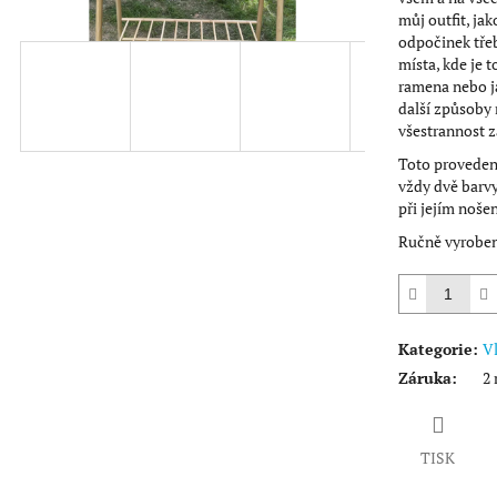
hvězdiček.
můj outfit, ja
odpočinek třeb
místa, kde je t
ramena nebo ja
další způsoby 
všestrannost z
Toto provedení
vždy dvě barvy
při jejím nošen
Ručně vyroben
Kategorie
:
V
Záruka
:
2 
TISK