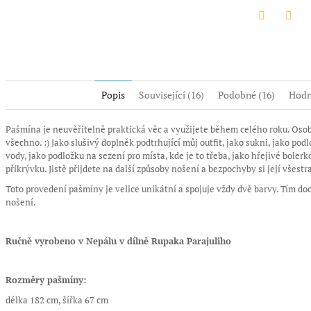
Twitter
Face
Popis
Související (16)
Podobné (16)
Hodn
Pašmína je neuvěřitelně praktická věc a využijete během celého roku. Oso
všechno. :) Jako slušivý doplněk podtrhující můj outfit, jako sukni, jako pod
vody, jako podložku na sezení pro místa, kde je to třeba, jako hřejivé bole
přikrývku. Jistě přijdete na další způsoby nošení a bezpochyby si její všest
Toto provedení pašmíny je velice unikátní a spojuje vždy dvě barvy. Tím doc
nošení.
Ručně vyrobeno v Nepálu v dílně Rupaka Parajuliho
Rozměry pašmíny:
délka 182 cm, šířka 67 cm