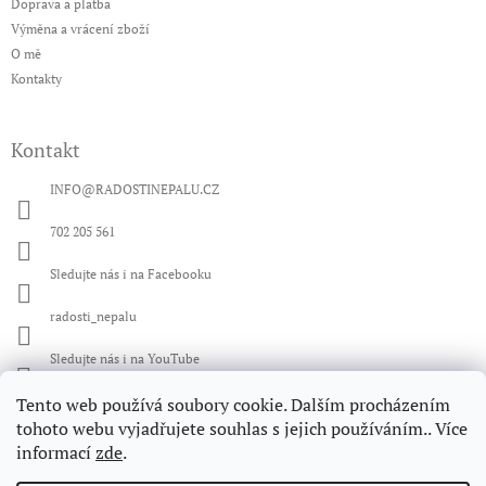
Doprava a platba
Výměna a vrácení zboží
O mě
Kontakty
Kontakt
INFO
@
RADOSTINEPALU.CZ
702 205 561
Sledujte nás i na Facebooku
radosti_nepalu
Sledujte nás i na YouTube
Tento web používá soubory cookie. Dalším procházením
Facebook
tohoto webu vyjadřujete souhlas s jejich používáním.. Více
informací
zde
.