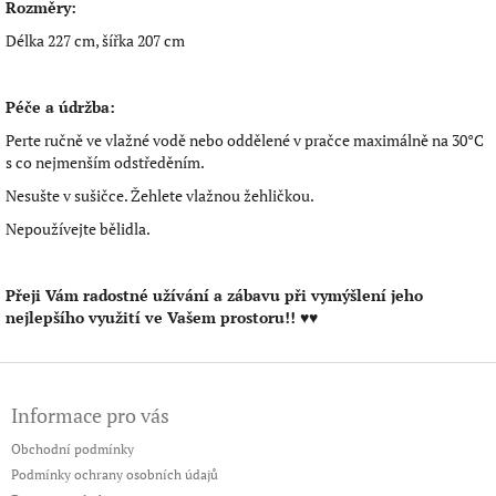
Rozměry:
Délka 227 cm, šířka 207 cm
Péče a údržba:
Perte ručně ve vlažné vodě nebo oddělené v pračce maximálně na 30°C
s co nejmenším odstředěním.
Nesušte v sušičce. Žehlete vlažnou žehličkou.
Nepoužívejte bělidla.
Přeji Vám radostné užívání a zábavu při vymýšlení jeho
nejlepšího využití ve Vašem prostoru!!
♥♥
Z
á
Informace pro vás
p
a
Obchodní podmínky
t
Podmínky ochrany osobních údajů
í