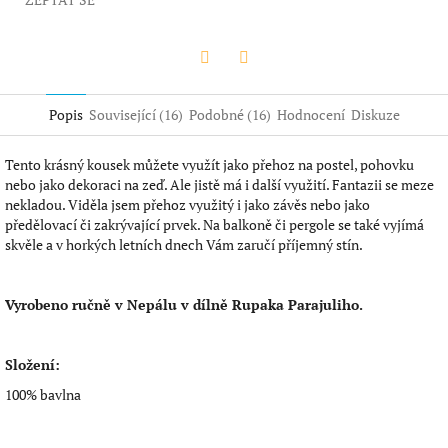
Twitter
Facebook
Popis
Související (16)
Podobné (16)
Hodnocení
Diskuze
Tento krásný kousek můžete využít jako přehoz na postel, pohovku
nebo jako dekoraci na zeď. Ale jistě má i další využití. Fantazii se meze
nekladou. Viděla jsem přehoz využitý i jako závěs nebo jako
předělovací či zakrývající prvek. Na balkoně či pergole se také vyjímá
skvěle a v horkých letních dnech Vám zaručí příjemný stín.
Vyrobeno ručně v Nepálu v dílně Rupaka Parajuliho.
Složení:
100% bavlna