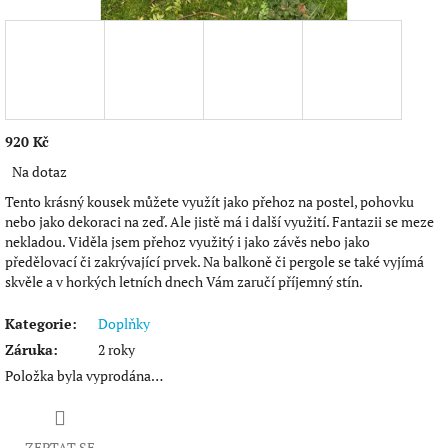
920 Kč
Měrná
Na dotaz
cena:
Tento krásný kousek můžete využít jako přehoz na postel, pohovku
nebo jako dekoraci na zeď. Ale jistě má i další využití. Fantazii se meze
nekladou. Viděla jsem přehoz využitý i jako závěs nebo jako
předělovací či zakrývající prvek. Na balkoně či pergole se také vyjímá
skvěle a v horkých letních dnech Vám zaručí příjemný stín.
Kategorie
:
Doplňky
Záruka
:
2 roky
Položka byla vyprodána…
ZEPTAT SE