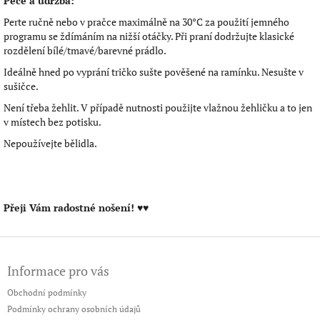
Péče a údržba:
Perte ručně nebo v pračce maximálně na 30°C za použití jemného
programu se ždímáním na nižší otáčky. Při praní dodržujte klasické
rozdělení bílé/tmavé/barevné prádlo.
Ideálně hned po vyprání tričko sušte pověšené na ramínku. Nesušte v
sušičce.
Není třeba žehlit. V případě nutnosti použijte vlažnou žehličku a to jen
v místech bez potisku.
Nepoužívejte bělidla.
Přeji Vám radostné nošení!
♥♥
Z
á
Informace pro vás
p
a
Obchodní podmínky
t
Podmínky ochrany osobních údajů