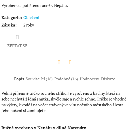
Vyrobeno a potištěno ručně v Nepálu.
Kategorie
:
Oblečení
Záruka
:
2 roky
ZEPTAT SE
Twitter
Facebook
Popis
Související (16)
Podobné (16)
Hodnocení
Diskuze
Velmi příjemné tričko rovného střihu. Je vyrobeno z bavlny, která na
sebe nechytá žádná smítka, skvěle saje a rychle schne. Tričko je vhodné
na výlety, k vodě i na večer strávený ve víru nočního městského života.
Jeho nošení si zamilujete.
Ručně vyrobeno v Nepálu v dílně Narendry.