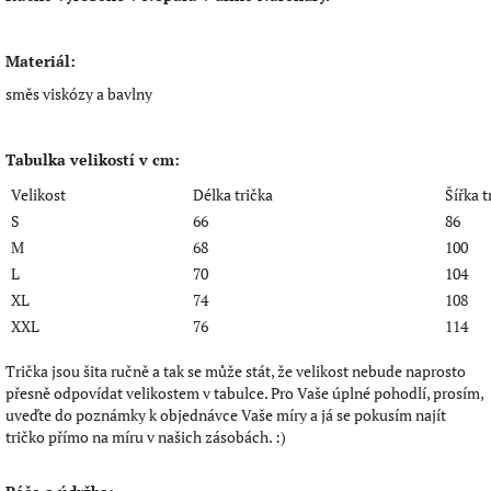
Materiál:
směs viskózy a bavlny
Tabulka velikostí v cm:
Velikost
Délka trička
Šířka t
S
66
86
M
68
100
L
70
104
XL
74
108
XXL
76
114
Trička jsou šita ručně a tak se může stát, že velikost nebude naprosto
přesně odpovídat velikostem v tabulce. Pro Vaše úplné pohodlí, prosím,
uveďte do poznámky k objednávce Vaše míry a já se pokusím najít
tričko přímo na míru v našich zásobách. :)