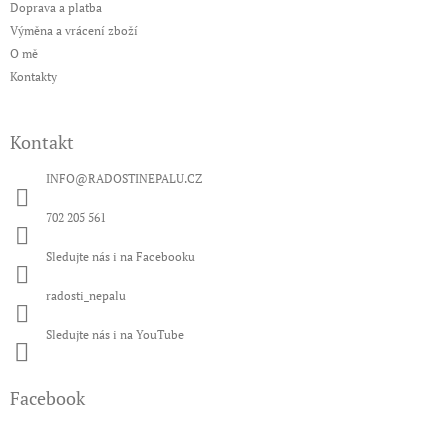
í
Doprava a platba
Výměna a vrácení zboží
O mě
Kontakty
Kontakt
INFO
@
RADOSTINEPALU.CZ
702 205 561
Sledujte nás i na Facebooku
radosti_nepalu
Sledujte nás i na YouTube
Facebook