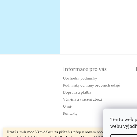
Z
á
Informace pro vás
p
a
Obchodní podmínky
t
Podmínky ochrany osobních údajů
í
Doprava a platba
Výměna a vrácení zboží
O mě
Kontakty
Tento web p
webu vyjadřu
Drazí a milí moc Vám děkuji za přízeň a přeji v novém roce jen to nejlepší!