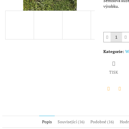
Semišová kůže 
výrobku.
Kategorie
:
Wo
TISK
Twitter
Face
Popis
Související (16)
Podobné (16)
Hodn