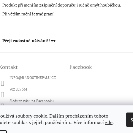
Produkt při menším zašpinění doporučuji ručně omýt houbičkou.
Při větším ruční šetrné praní.
Přeji radostné užívání!!
♥♥
Kontakt
Facebook
INFO
@
RADOSTINEPALU.CZ
702 205 561
Sledujte nás i na Facebooku
radosti_nepalu
oužívá soubory cookie. Dalším procházením tohoto
jete souhlas s jejich používáním.. Více informací
zde
.
Sledujte nás i na YouTube