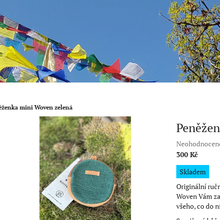
ěženka mini Woven zelená
Peněžen
Průměrné
Neohodnocen
hodnocení
300 Kč
produktu
Měrná
Skladem
je
cena:
0,0
Originální ruč
z
Woven Vám za
5
všeho, co do n
hvězdiček.