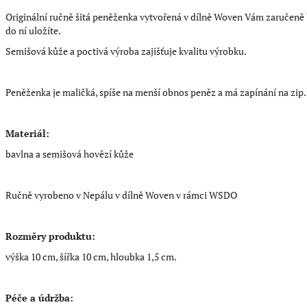
Originální ručně šitá peněženka vytvořená v dílně Woven Vám zaručen
do ní uložíte.
Semišová kůže a poctivá výroba zajišťuje kvalitu výrobku.
Peněženka je maličká, spíše na menší obnos peněz a má zapínání na zip
Materiál:
bavlna a semišová hovězí kůže
Ručně vyrobeno v Nepálu v dílně Woven v rámci WSDO
Rozměry produktu:
výška 10 cm, šířka 10 cm, hloubka 1,5 cm.
Péče a údržba: