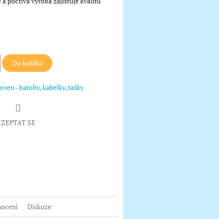
a poctivá výroba zajišťuje kvalitu
Do košíku
ven - batohy, kabelky, tašky
ZEPTAT SE
book
ocení
Diskuze