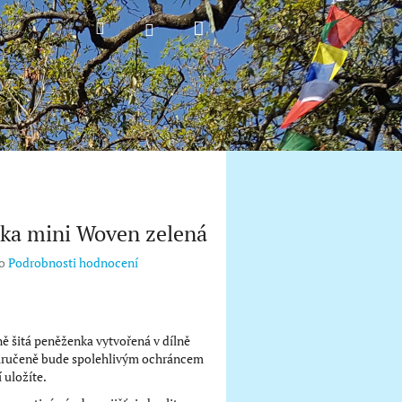
Nákupní
Hledat
Přihlášení
košík
ka mini Woven zelená
o
Podrobnosti hodnocení
ně šitá peněženka vytvořená v dílně
ručeně bude spolehlivým ochráncem
í uložíte.