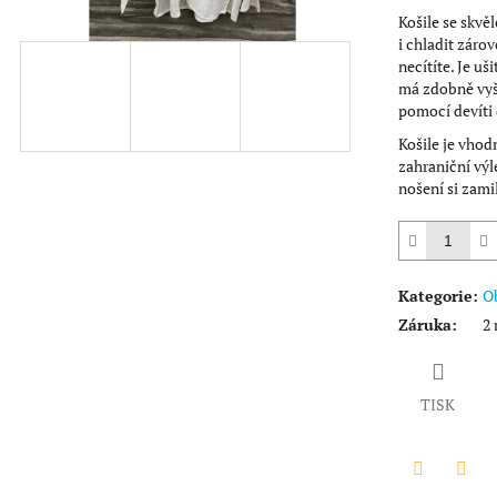
hvězdiček.
Košile se skvěl
i chladit zárov
necítíte. Je uš
má zdobně vyš
pomocí devíti 
Košile je vhod
zahraniční výle
nošení si zami
Kategorie
:
O
Záruka
:
2 
TISK