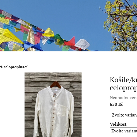
vá celopropínací
Košile/k
celoprop
Průměrné
Neohodnocen
hodnocení
650 Kč
produktu
Měrná
Zvolte varian
je
cena:
0,0
Velikost
z
5