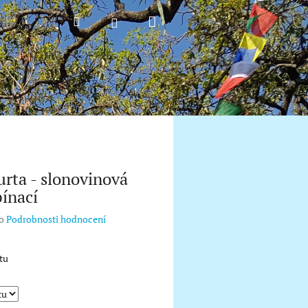
Nákupní
Hledat
Přihlášení
košík
urta - slonovinová
ínací
o
Podrobnosti hodnocení
tu