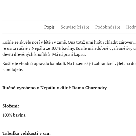
Twitter
Face
Popis
Související (16)
Podobné (16)
Hodn
Košile se skvěle nosí v létě i v zimě. Ona totiž umí hřát i chladit zároveň.
Je ušita ručně v Nepálu ze 100% bavlny. Košile má zdobně vyšívané švy 
devíti dřevěných knoflíků . Má náprsní kapsu.
Košile je vhodná opravdu kamkoli. Na tuzemský i zahraniční výlet, na dom
zamilujete.
Ručně vyrobeno v Nepálu v dílně Rama Charendry.
Složení:
100% bavlna
Tabulka velikostí v cm: