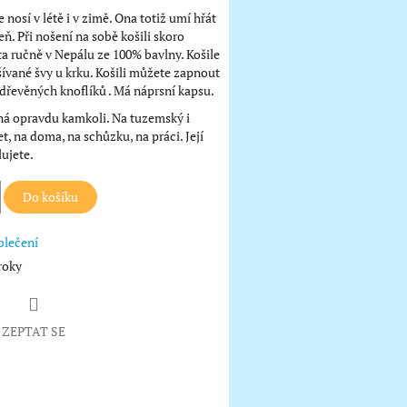
e nosí v létě i v zimě. Ona totiž umí hřát
eň. Při nošení na sobě košili skoro
ita ručně v Nepálu ze 100% bavlny. Košile
ívané švy u krku. Košili můžete zapnout
dřevěných knoflíků . Má náprsní kapsu.
ná opravdu kamkoli. Na tuzemský i
t, na doma, na schůzku, na práci. Její
lujete.
Do košíku
blečení
roky
ZEPTAT SE