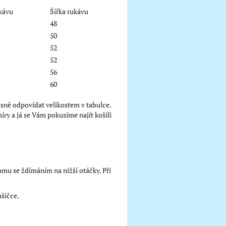
kávu
Šířka rukávu
48
50
52
52
56
60
řesně odpovídat velikostem v tabulce.
y a já se Vám pokusíme najít košili
mu se ždímáním na nižší otáčky. Při
ušičce.