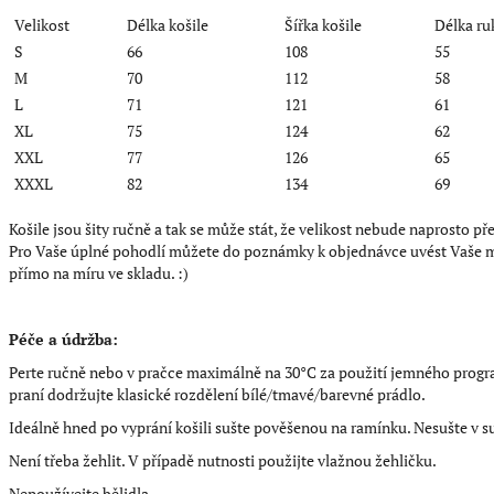
Velikost
Délka košile
Šířka košile
Délka ru
S
66
108
55
M
70
112
58
L
71
121
61
XL
75
124
62
XXL
77
126
65
XXXL
82
134
69
Košile jsou šity ručně a tak se může stát, že velikost nebude naprosto p
Pro Vaše úplné pohodlí můžete do poznámky k objednávce uvést Vaše mír
přímo na míru ve skladu. :)
Péče a údržba:
Perte ručně nebo v pračce maximálně na 30°C za použití jemného progra
praní dodržujte klasické rozdělení bílé/tmavé/barevné prádlo.
Ideálně hned po vyprání košili sušte pověšenou na ramínku. Nesušte v s
Není třeba žehlit. V případě nutnosti použijte vlažnou žehličku.
Nepoužívejte bělidla.