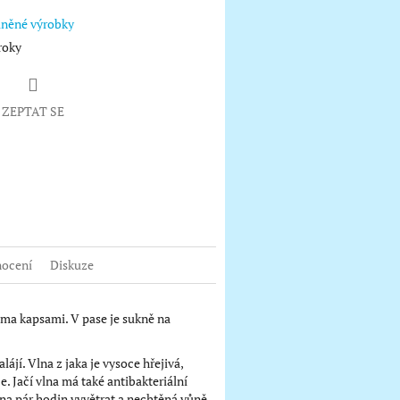
lněné výrobky
roky
ZEPTAT SE
book
ocení
Diskuze
ěma kapsami. V pase je sukně na
ájí. Vlna z jaka je vysoce hřejivá,
. Jačí vlna má také antibakteriální
 na pár hodin vyvětrat a nechtěná vůně