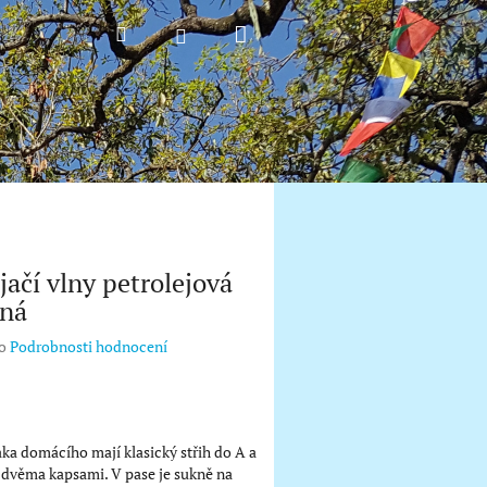
Nákupní
Hledat
Přihlášení
košík
jačí vlny petrolejová
ná
o
Podrobnosti hodnocení
aka domácího mají klasický střih do A a
 dvěma kapsami. V pase je sukně na