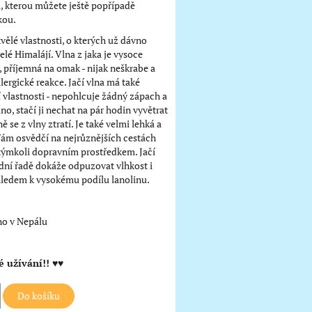
 kterou můžete ještě popřípadě
kou.
kvělé vlastnosti, o kterých už dávno
elé Himalájí. Vlna z jaka je vysoce
, příjemná na omak - nijak neškrabe a
ergické reakce. Jačí vlna má také
í vlastnosti - nepohlcuje žádný zápach a
no, stačí ji nechat na pár hodin vyvětrat
 se z vlny ztratí. Je také velmi lehká a
Vám osvědčí na nejrůznějších cestách
kýmkoli dopravním prostředkem. Jačí
dní řadě dokáže odpuzovat vlhkost i
hledem k vysokému podílu lanolinu.
o v Nepálu
é užívání!!
♥♥
Do košíku