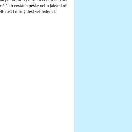
ůznějších cestách pěšky nebo jakýmkoli
lhkost i mírný déšť vzhledem k