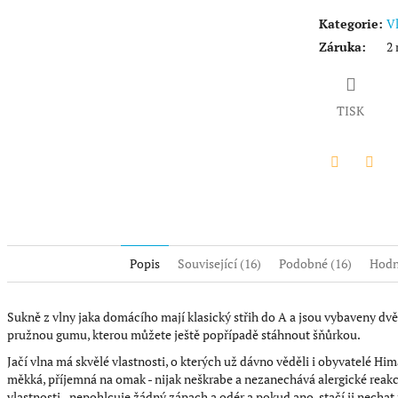
Kategorie
:
V
Záruka
:
2 
TISK
Twitter
Face
Popis
Související (16)
Podobné (16)
Hodn
Sukně z vlny jaka domácího mají klasický střih do A a jsou vybaveny dv
pružnou gumu, kterou můžete ještě popřípadě stáhnout šňůrkou.
Jačí vlna má skvělé vlastnosti, o kterých už dávno věděli i obyvatelé Himal
měkká, příjemná na omak - nijak neškrabe a nezanechává alergické reakce
vlastnosti - nepohlcuje žádný zápach a odér a pokud ano, stačí ji nechat