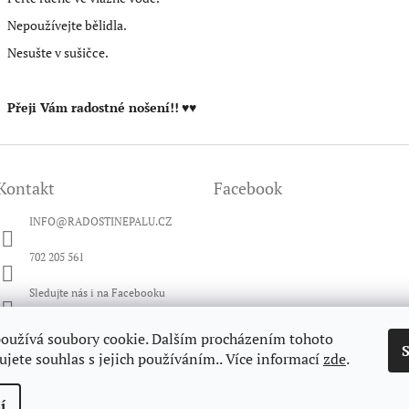
Nepoužívejte bělidla.
Nesušte v sušičce.
Přeji Vám radostné nošení!!
♥♥
Kontakt
Facebook
INFO
@
RADOSTINEPALU.CZ
702 205 561
Sledujte nás i na Facebooku
radosti_nepalu
oužívá soubory cookie. Dalším procházením tohoto
jete souhlas s jejich používáním.. Více informací
zde
.
Sledujte nás i na YouTube
í