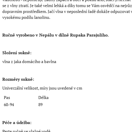
se z vlny ztratí. Je také velmi lehká a díky tomu se Vám osvědčí na nejr
dopravním prostředkem. Jačí vlna v neposlední řadě dokáže odpuzovat v
vysokému podílu lanolinu.
Ručně vyrobeno v Nepálu v dílně Rupaka Parajuliho.
Složení sukně:
vlna z jaka domácího a bavlna
Rozměry sukně:
Univerzální velikost, míry jsou uvedené v cm
Pas
Délka
60-94
89
Péče a údržba:
Perte ručně ve vlažné vodě.