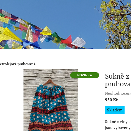
petrolejová pruhovaná
Sukně z 
NOVINKA
pruhova
Průměrné
Neohodnocen
hodnocení
950 Kč
produktu
Měrná
Skladem
je
cena:
0,0
Sukně z vlny j
z
jsou vybaveny
5