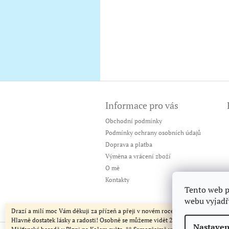
Z
á
Informace pro vás
p
a
Obchodní podmínky
t
Podmínky ochrany osobních údajů
í
Doprava a platba
Výměna a vrácení zboží
O mě
Kontakty
Tento web p
webu vyjadřu
Drazí a milí moc Vám děkuji za přízeň a přeji v novém roce jen to nejlepší!
Hlavně dostatek lásky a radosti! Osobně se můžeme vidět 24/1 od 13 hod v
Nastaven