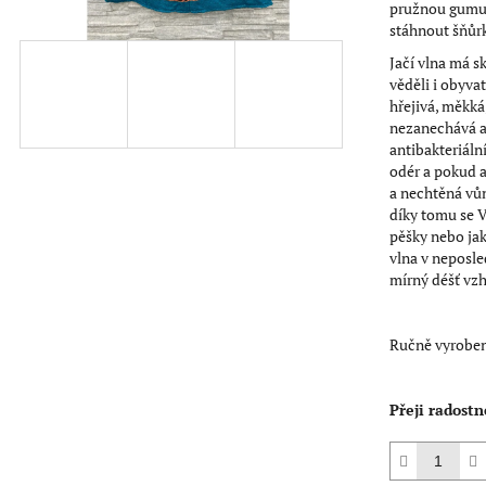
pružnou gumu,
hvězdiček.
stáhnout šňůr
Jačí vlna má s
věděli i obyvat
hřejivá, měkká
nezanechává al
antibakteriáln
odér a pokud a
a nechtěná vůně
díky tomu se 
pěšky nebo ja
vlna v neposle
mírný déšť vz
Ručně vyroben
Přeji radostn