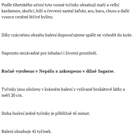
Podle tibetského učení tyto vonné tyčinky obsahují malý a velký
kardamon, skořici, bílý a červený santal šafrán, aru, baru, churu a další
vysoce ceněné léčivé byliny.
Díky vzácnému obsahu balení doporučujeme spálit ne vyhodit do koše.
Naprosto nezávadné pro inhalaci i životní prostředí.
Ručně vyrobeno v Nepálu a zakoupeno v dílně Sagarse.
Tyčinky jsou uloženy v krásném balení z vyšívané brokátové látky a
měří 20 cm.
Doba hoření jedné tyčinky je přibližně 45 minut.
Balení obsahuje 45 tyčinek.