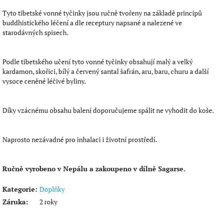
Tyto tibetské vonné tyčinky jsou ručně tvořeny na základě principů
buddhistického léčení a dle receptury napsané a nalezené ve
starodávných spisech.
Podle tibetského učení tyto vonné tyčinky obsahují malý a velký
kardamon, skořici, bílý a červený santal šafrán, aru, baru, churu a další
vysoce ceněné léčivé byliny.
Díky vzácnému obsahu balení doporučujeme spálit ne vyhodit do koše.
Naprosto nezávadné pro inhalaci i životní prostředí.
Ručně vyrobeno v Nepálu a zakoupeno v dílně Sagarse.
Kategorie
:
Doplňky
Záruka
:
2 roky