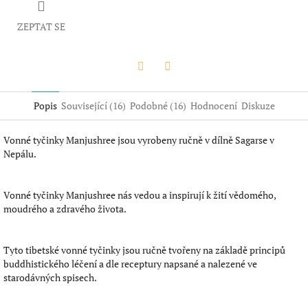
ZEPTAT SE
Twitter
Facebook
Popis
Související (16)
Podobné (16)
Hodnocení
Diskuze
Vonné tyčinky Manjushree jsou vyrobeny ručně v dílně Sagarse v
Nepálu.
Vonné tyčinky Manjushree nás vedou a inspirují k žití vědomého,
moudrého a zdravého života.
Tyto tibetské vonné tyčinky jsou ručně tvořeny na základě principů
buddhistického léčení a dle receptury napsané a nalezené ve
starodávných spisech.