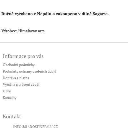
Ručně vyrobeno v Nepálu a zakoupeno v dílně Sagarse.
Výrobce: Himalayan arts
Z
á
Informace pro vás
p
a
Obchodní podmínky
t
Podmínky ochrany osobních údajů
í
Doprava a platba
Výměna a vrácení zboží
O mě
Kontakty
Kontakt
INFO
@
RADOSTINEPALU.CZ