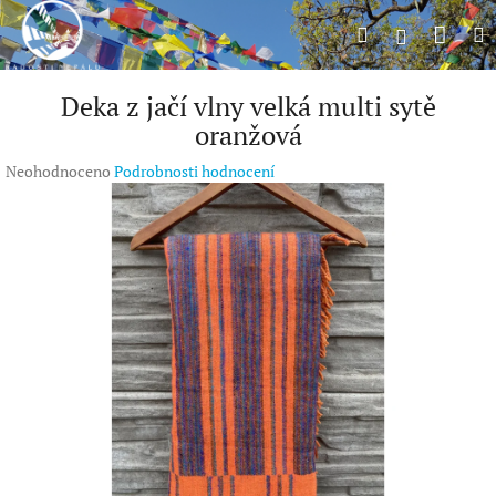
Přejít
Náku
Hledat
M
na
Přihlášení
obsah
koší
Deka z jačí vlny velká multi sytě
oranžová
Průměrné
Neohodnoceno
Podrobnosti hodnocení
hodnocení
produktu
je
0,0
z
5
hvězdiček.