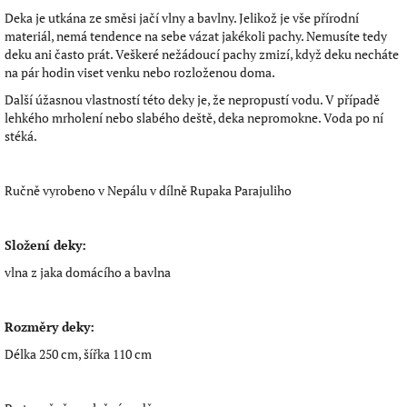
Deka je utkána ze směsi jačí vlny a bavlny. Jelikož je vše přírodní
materiál, nemá tendence na sebe vázat jakékoli pachy. Nemusíte tedy
deku ani často prát. Veškeré nežádoucí pachy zmizí, když deku necháte
na pár hodin viset venku nebo rozloženou doma.
Další úžasnou vlastností této deky je, že nepropustí vodu. V případě
lehkého mrholení nebo slabého deště, deka nepromokne. Voda po ní
stéká.
Ručně vyrobeno v Nepálu v dílně Rupaka Parajuliho
Složení deky:
vlna z jaka domácího a bavlna
Rozměry deky:
Délka 250 cm, šířka 110 cm