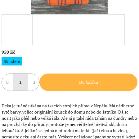
950 Kč
Měrná
Skladem
cena:
Do košíku
Deka je ručně utkána na tkacích strojích přímo v Nepálu. Má nádherné
syté barvy, velice originální kousek do domu nebo do šatníku. Dá se
nosit jako pléd nebo velká šála. Ale já ji také ráda tahám na čundry nebo
na procházky do přírody, protože je neuvěřitelně hřejivá, skladná a
lehoučká. A jelikož se jedná o přírodní materiál (jačí vlna a bavlna),
nemusíte deku ani často prát. Veškeré nežádoucí pachy se vytratí, když