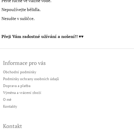
Perte ručně ve vlažné vodě.
Nepoužívejte bělidla.
Nesušte v sušičce.
Přeji Vám radostné užívání a nošení!!
♥♥
Z
á
Informace pro vás
p
a
Obchodní podmínky
t
Podmínky ochrany osobních údajů
í
Doprava a platba
Výměna a vrácení zboží
O mě
Kontakty
Kontakt