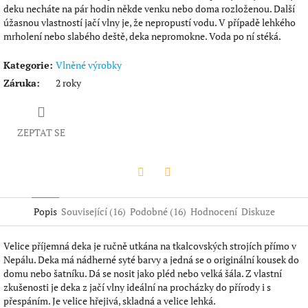
deku necháte na pár hodin někde venku nebo doma rozloženou. Další
úžasnou vlastností jačí vlny je, že nepropustí vodu. V případě lehkého
mrholení nebo slabého deště, deka nepromokne. Voda po ní stéká.
Kategorie
:
Vlněné výrobky
Záruka
:
2 roky
ZEPTAT SE
Twitter
Facebook
Popis
Související (16)
Podobné (16)
Hodnocení
Diskuze
Velice příjemná deka je ručně utkána na tkalcovských strojích přímo v
Nepálu. Deka má nádherné syté barvy a jedná se o originální kousek do
domu nebo šatníku. Dá se nosit jako pléd nebo velká šála. Z vlastní
zkušenosti je deka z jačí vlny ideální na procházky do přírody i s
přespáním. Je velice hřejivá, skladná a velice lehká.