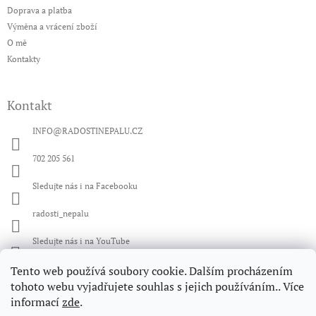
í
Doprava a platba
Výměna a vrácení zboží
O mě
Kontakty
Kontakt
INFO
@
RADOSTINEPALU.CZ
702 205 561
Sledujte nás i na Facebooku
radosti_nepalu
Sledujte nás i na YouTube
Tento web používá soubory cookie. Dalším procházením
Facebook
tohoto webu vyjadřujete souhlas s jejich používáním.. Více
informací
zde
.