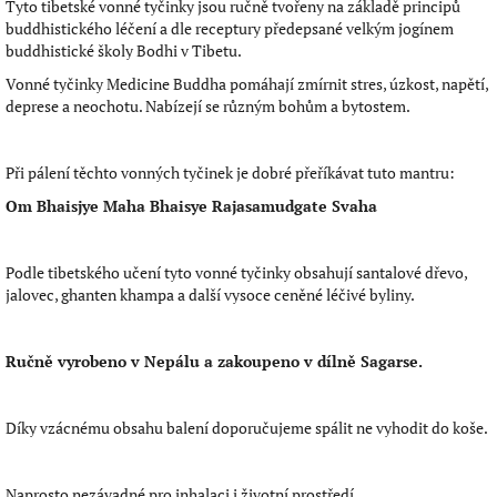
Tyto tibetské vonné tyčinky jsou ručně tvořeny na základě principů
buddhistického léčení a dle receptury předepsané velkým jogínem
buddhistické školy Bodhi v Tibetu.
Vonné tyčinky Medicine Buddha pomáhají zmírnit stres, úzkost, napětí,
deprese a neochotu. Nabízejí se různým bohům a bytostem.
Při pálení těchto vonných tyčinek je dobré přeříkávat tuto mantru:
Om Bhaisjye Maha Bhaisye Rajasamudgate Svaha
Podle tibetského učení tyto vonné tyčinky obsahují santalové dřevo,
jalovec, ghanten khampa a další vysoce ceněné léčivé byliny.
Ručně vyrobeno v Nepálu a zakoupeno v dílně Sagarse.
Díky vzácnému obsahu balení doporučujeme spálit ne vyhodit do koše.
Naprosto nezávadné pro inhalaci i životní prostředí.