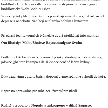
buddhistického léčení a dle receptury předepsané velkým jogínem
buddhistické školy Bodhi v Tibetu.
Vonné tyčinky Medicine Buddha pomáhají zmírnit stres, úzkost, napětí,
deprese a neochotu. Nabízejí se různým bohům a bytostem.
Při pálení těchto vonných tyčinek je dobré přeříkávat tuto mantru:
Om Bhaisjye Maha Bhaisye Rajasamudgate Svaha
Podle tibetského učení tyto vonné tyčinky obsahují santalové dřevo,
jalovec, ghanten khampa a další vysoce ceněné léčivé byliny.
Díky vzácnému obsahu balení doporučujeme spálit ne vyhodit do koše.
Naprosto nezávadné pro inhalaci i životní prostředí.
Ručně vyrobeno v Nepálu a zakoupeno v dílně Sagarse.