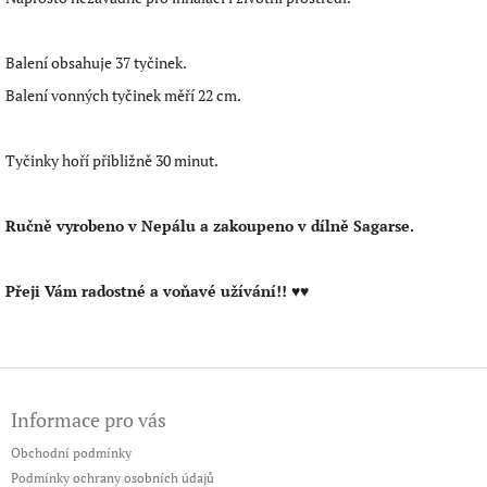
Balení obsahuje 37 tyčinek.
Balení vonných tyčinek měří 22 cm.
Tyčinky hoří přibližně 30 minut.
Ručně vyrobeno v Nepálu a zakoupeno v dílně Sagarse.
Přeji Vám radostné a voňavé užívání!! ♥♥
Z
á
Informace pro vás
p
a
Obchodní podmínky
t
Podmínky ochrany osobních údajů