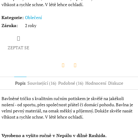
vlhkost a rychle schne. V létě lehce ochladí.
Kategorie
:
Oblečení
Záruka
:
2 roky
ZEPTAT SE
Twitter
Facebook
Popis
Související (16)
Podobné (16)
Hodnocení
Diskuze
Bavlněné tričko s kvalitním ručním potiskem je skvělé na jakékoli
nošení - od sportu, přes společnost přátel či domácí pohodu. Bavlna je
velmi pevný materiál, na omak měkký a příjemný. Dokáže skvěle nasát
vlhkost a rychle schne. V létě lehce ochladí.
Vyrobeno a vyšito ručně v Nepálu v dílně Rashida.