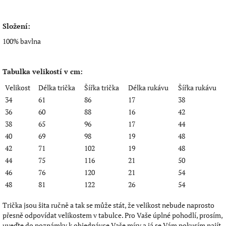
Složení:
100% bavlna
Tabulka velikostí v cm:
Velikost
Délka trička
Šířka trička
Délka rukávu
Šířka rukávu
34
61
86
17
38
36
60
88
16
42
38
65
96
17
44
40
69
98
19
48
42
71
102
19
48
44
75
116
21
50
46
76
120
21
54
48
81
122
26
54
Trička jsou šita ručně a tak se může stát, že velikost nebude naprosto
přesně odpovídat velikostem v tabulce. Pro Vaše úplné pohodlí, prosím,
uveďte do poznámky k objednávce Vaše míry a já se Vám pokusím najít