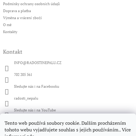
t
Podmínky ochrany osobních údajů
í
Doprava a platba
Výměna a vrácení zboží
O mě
Kontakty
Kontakt
INFO
@
RADOSTINEPALU.CZ
702 205 561
Sledujte nás i na Facebooku
radosti_nepalu
Sledujte nás i na YouTube
Tento web používá soubory cookie. Dalším procházením
Facebook
tohoto webu vyjadřujete souhlas s jejich používáním.. Více