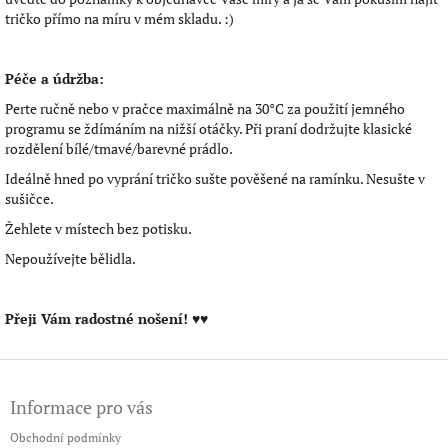
tričko přímo na míru v mém skladu. :)
Péče a údržba:
Perte ručně nebo v pračce maximálně na 30°C za použití jemného
programu se ždímáním na nižší otáčky. Při praní dodržujte klasické
rozdělení bílé/tmavé/barevné prádlo.
Ideálně hned po vyprání tričko sušte pověšené na ramínku. Nesušte v
sušičce.
Žehlete v místech bez potisku.
Nepoužívejte bělidla.
Přeji Vám radostné nošení! ♥♥
Z
á
Informace pro vás
p
a
Obchodní podmínky