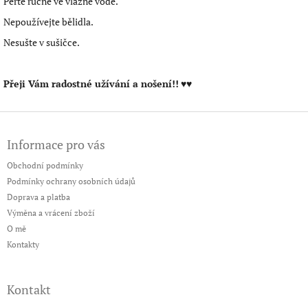
Perte ručně ve vlažné vodě.
Nepoužívejte bělidla.
Nesušte v sušičce.
Přeji Vám radostné užívání a nošení!!
♥♥
Z
á
Informace pro vás
p
a
Obchodní podmínky
t
Podmínky ochrany osobních údajů
í
Doprava a platba
Výměna a vrácení zboží
O mě
Kontakty
Kontakt