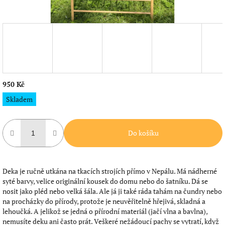
950 Kč
Měrná
Skladem
cena:
Do košíku
Deka je ručně utkána na tkacích strojích přímo v Nepálu. Má nádherné
syté barvy, velice originální kousek do domu nebo do šatníku. Dá se
nosit jako pléd nebo velká šála. Ale já ji také ráda tahám na čundry nebo
na procházky do přírody, protože je neuvěřitelně hřejivá, skladná a
lehoučká. A jelikož se jedná o přírodní materiál (jačí vlna a bavlna),
nemusíte deku ani často prát. Veškeré nežádoucí pachy se vytratí, když