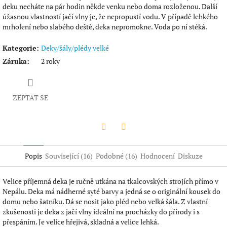
deku necháte na pár hodin někde venku nebo doma rozloženou. Další
úžasnou vlastností jačí vlny je, že nepropustí vodu. V případě lehkého
mrholení nebo slabého deště, deka nepromokne. Voda po ní stéká.
Kategorie
:
Deky/šály/plédy velké
Záruka
:
2 roky
ZEPTAT SE
Twitter
Facebook
Popis
Související (16)
Podobné (16)
Hodnocení
Diskuze
Velice příjemná deka je ručně utkána na tkalcovských strojích přímo v
Nepálu. Deka má nádherné syté barvy a jedná se o originální kousek do
domu nebo šatníku. Dá se nosit jako pléd nebo velká šála. Z vlastní
zkušenosti je deka z jačí vlny ideální na procházky do přírody i s
přespáním. Je velice hřejivá, skladná a velice lehká.