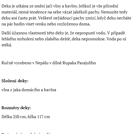
Deka je utkána ze směsi jačí vlny a bavlny. Jelikož je vše přírodní
materiál, nemá tendence na sebe vázat jakékoli pachy. Nemusíte tedy
deku ani často prát. Veškeré nežádoucí pachy zmizí, když deku necháte
na pár hodin viset venku nebo rozloženou doma.
Další úžasnou vlastností této deky je, že nepropustí vodu. V případě
lehkého mrholení nebo slabého deště, deka nepromokne. Voda po ní
stéká.
Ručně vyrobeno v Nepálu v dílně Rupaka Parajuliho
Složení deky:
vlna z jaka domácího a bavlna
Rozměry deky:
Délka 250 cm, šířka 117 cm