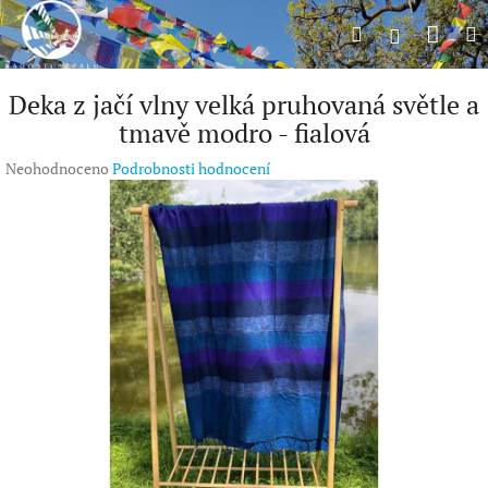
Přejít
Náku
Hledat
M
na
Přihlášení
obsah
koší
Deka z jačí vlny velká pruhovaná světle a
tmavě modro - fialová
Průměrné
Neohodnoceno
Podrobnosti hodnocení
hodnocení
produktu
je
0,0
z
5
hvězdiček.