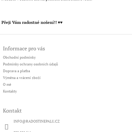
Přeji Vám radostné nošení!!
♥♥
Z
á
Informace pro vás
p
a
Obchodní podmínky
t
Podmínky ochrany osobních údajů
í
Doprava a platba
Výměna a vrácení zboží
O mě
Kontakty
Kontakt
INFO
@
RADOSTINEPALU.CZ