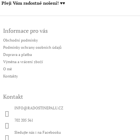
Přeji Vám radostné nošení!
♥♥
Z
á
Informace pro vás
p
a
Obchodní podmínky
t
Podmínky ochrany osobních údajů
í
Doprava a platba
Výměna a vrácení zboží
O mě
Kontakty
Kontakt
INFO
@
RADOSTINEPALU.CZ
702 205 561
Sledujte nás i na Facebooku