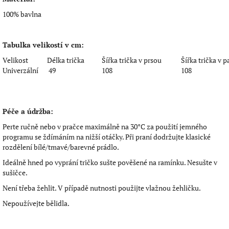
100% bavlna
Tabulka velikostí v cm:
Velikost
Délka trička
Šířka trička v prsou
Šířka trička v p
Univerzální
49
108
108
Péče a údržba:
Perte ručně nebo v pračce maximálně na 30°C za použití jemného
programu se ždímáním na nižší otáčky. Při praní dodržujte klasické
rozdělení bílé/tmavé/barevné prádlo.
Ideálně hned po vyprání tričko sušte pověšené na ramínku. Nesušte v
sušičce.
Není třeba žehlit. V případě nutnosti použijte vlažnou žehličku.
Nepoužívejte bělidla.