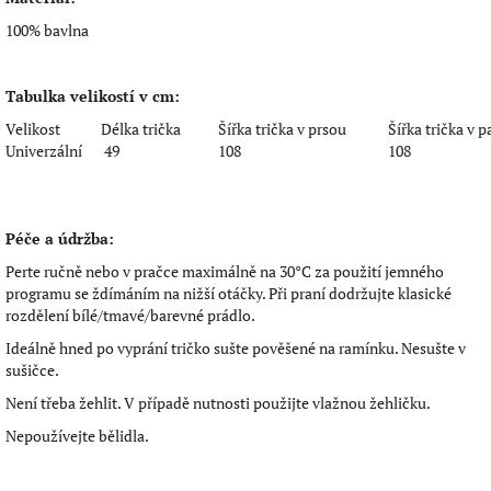
100% bavlna
Tabulka velikostí v cm:
Velikost
Délka trička
Šířka trička v prsou
Šířka trička v p
Univerzální
49
108
108
Péče a údržba:
Perte ručně nebo v pračce maximálně na 30°C za použití jemného
programu se ždímáním na nižší otáčky. Při praní dodržujte klasické
rozdělení bílé/tmavé/barevné prádlo.
Ideálně hned po vyprání tričko sušte pověšené na ramínku. Nesušte v
sušičce.
Není třeba žehlit. V případě nutnosti použijte vlažnou žehličku.
Nepoužívejte bělidla.