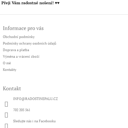
Přeji Vám radostné nošení!
♥♥
Z
á
Informace pro vás
p
a
Obchodní podmínky
t
Podmínky ochrany osobních údajů
í
Doprava a platba
Výměna a vrácení zboží
O mě
Kontakty
Kontakt
INFO
@
RADOSTINEPALU.CZ
702 205 561
Sledujte nás i na Facebooku