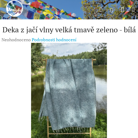
Přejít
Náku
Hledat
M
na
Přihlášení
obsah
koší
Deka z jačí vlny velká tmavě zeleno - bílá
Průměrné
Neohodnoceno
Podrobnosti hodnocení
hodnocení
produktu
je
0,0
z
5
hvězdiček.