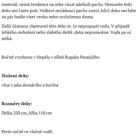
materiál, nemá tendence na sebe vázat jakékoli pachy. Nemusíte tedy
deku ani často prát. Veškeré nežádoucí pachy zmizí, když deku necháte
na pár hodin viset venku nebo rozloženou doma.
Další úžasnou vlastností této deky je, že nepropustí vodu. V případě
lehkého mrholení nebo slabého deště, deka nepromokne. Voda po ní
stéká.
Ručně vyrobeno v Nepálu v dílně Rupaka Parajuliho
Složení deky:
vlna z jaka domácího a bavlna
Rozměry deky:
Délka 250 cm, šířka 110 cm
Perte ručně ve vlažné vodě.