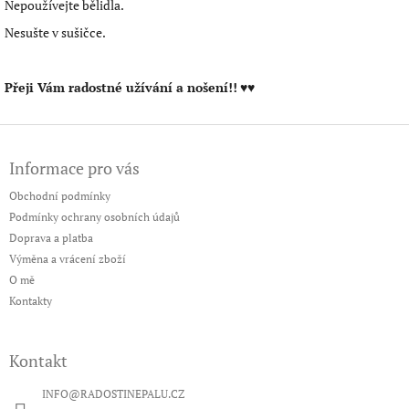
Nepoužívejte bělidla.
Nesušte v sušičce.
Přeji Vám radostné užívání a nošení!!
♥♥
Z
á
Informace pro vás
p
a
Obchodní podmínky
t
Podmínky ochrany osobních údajů
í
Doprava a platba
Výměna a vrácení zboží
O mě
Kontakty
Kontakt
INFO
@
RADOSTINEPALU.CZ