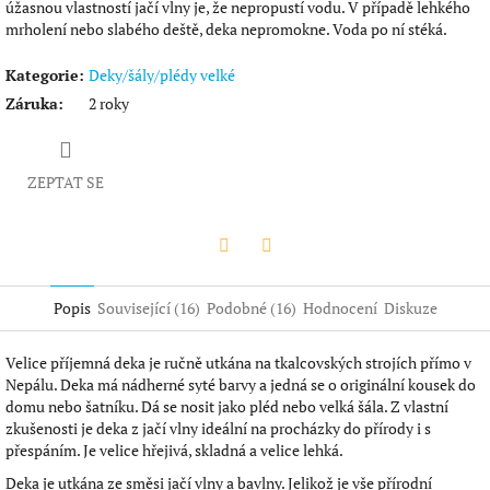
úžasnou vlastností jačí vlny je, že nepropustí vodu. V případě lehkého
mrholení nebo slabého deště, deka nepromokne. Voda po ní stéká.
Kategorie
:
Deky/šály/plédy velké
Záruka
:
2 roky
ZEPTAT SE
Twitter
Facebook
Popis
Související (16)
Podobné (16)
Hodnocení
Diskuze
Velice příjemná deka je ručně utkána na tkalcovských strojích přímo v
Nepálu. Deka má nádherné syté barvy a jedná se o originální kousek do
domu nebo šatníku. Dá se nosit jako pléd nebo velká šála. Z vlastní
zkušenosti je deka z jačí vlny ideální na procházky do přírody i s
přespáním. Je velice hřejivá, skladná a velice lehká.
Deka je utkána ze směsi jačí vlny a bavlny. Jelikož je vše přírodní