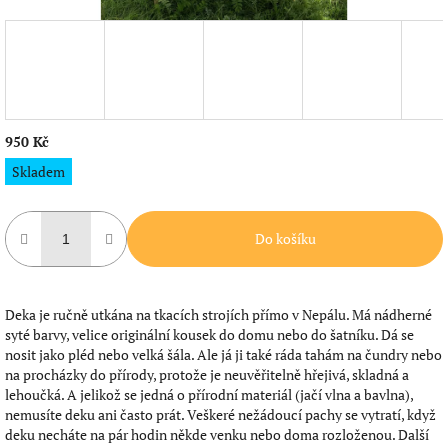
950 Kč
Měrná
Skladem
cena:
Do košíku
Deka je ručně utkána na tkacích strojích přímo v Nepálu. Má nádherné
syté barvy, velice originální kousek do domu nebo do šatníku. Dá se
nosit jako pléd nebo velká šála. Ale já ji také ráda tahám na čundry nebo
na procházky do přírody, protože je neuvěřitelně hřejivá, skladná a
lehoučká. A jelikož se jedná o přírodní materiál (jačí vlna a bavlna),
nemusíte deku ani často prát. Veškeré nežádoucí pachy se vytratí, když
deku necháte na pár hodin někde venku nebo doma rozloženou. Další