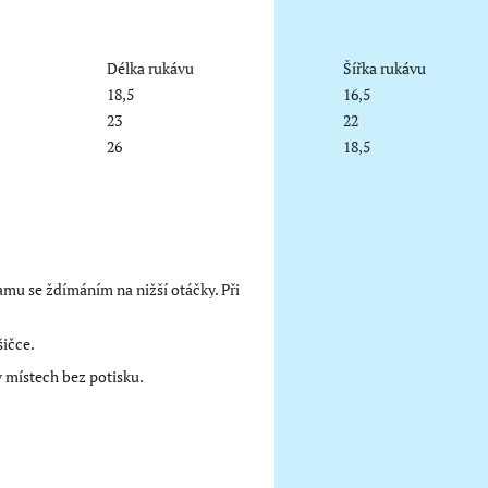
Délka rukávu
Šířka rukávu
18,5
16,5
23
22
26
18,5
mu se ždímáním na nižší otáčky. Při
šičce.
 v místech bez potisku.