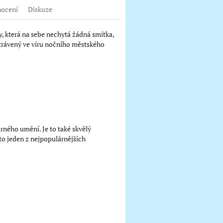
ocení
Diskuze
y, která na sebe nechytá žádná smítka,
 strávený ve víru nočního městského
arného umění. Je to také skvělý
to jeden z nejpopulárnějších