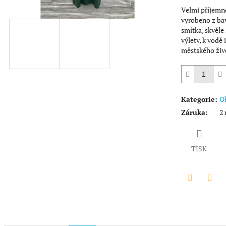
hvězdiček.
Velmi příjemné
vyrobeno z bav
smítka, skvěle
výlety, k vodě 
městského živo
Kategorie
:
O
Záruka
:
2 
TISK
Twitter
Face