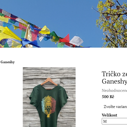
m Ganeshy
Tričko z
Ganesh
Průměrné
Neohodnocen
hodnocení
500 Kč
produktu
Měrná
Zvolte varian
je
cena:
0,0
Velikost
z
5