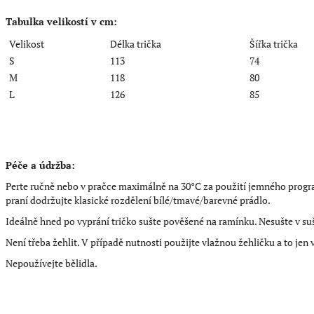
Tabulka velikostí v cm:
Velikost
Délka trička
Šířka trička
S
113
74
M
118
80
L
126
85
Péče a údržba:
Perte ručně nebo v pračce maximálně na 30°C za použití jemného progra
praní dodržujte klasické rozdělení bílé/tmavé/barevné prádlo.
Ideálně hned po vyprání tričko sušte pověšené na ramínku. Nesušte v su
Není třeba žehlit. V případě nutnosti použijte vlažnou žehličku a to jen
Nepoužívejte bělidla.