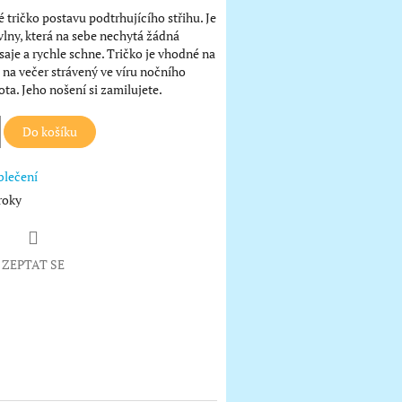
 tričko postavu podtrhujícího střihu. Je
lny, která na sebe nechytá žádná
 saje a rychle schne. Tričko je vhodné na
i na večer strávený ve víru nočního
ta. Jeho nošení si zamilujete.
Do košíku
blečení
roky
ZEPTAT SE
book