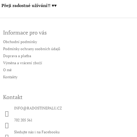
Přeji radostné užívání!!
♥♥
Z
á
Informace pro vás
p
a
Obchodní podmínky
t
Podmínky ochrany osobních údajů
í
Doprava a platba
Výměna a vrácení zboží
O mě
Kontakty
Kontakt
INFO
@
RADOSTINEPALU.CZ
702 205 561
Sledujte nás i na Facebooku