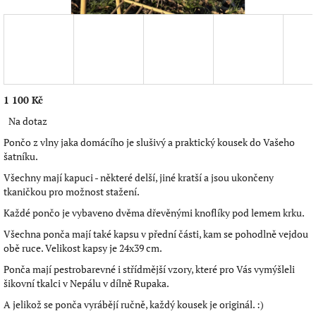
1 100 Kč
Měrná
Na dotaz
cena:
Pončo z vlny jaka domácího je slušivý a praktický kousek do Vašeho
šatníku.
Všechny mají kapuci - některé delší, jiné kratší a jsou ukončeny
tkaničkou pro možnost stažení.
Každé pončo je vybaveno dvěma dřevěnými knoflíky pod lemem krku.
Všechna ponča mají také kapsu v přední části, kam se pohodlně vejdou
obě ruce. Velikost kapsy je 24x39 cm.
Ponča mají pestrobarevné i střídmější vzory, které pro Vás vymýšleli
šikovní tkalci v Nepálu v dílně Rupaka.
A jelikož se ponča vyrábějí ručně, každý kousek je originál. :)