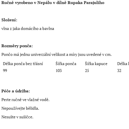
Ručně vyrobeno v Nepálu v dílně Rupaka Parajuliho
Složení:
vlna z jaka domácího a bavlna
Rozměry ponča:
Pončo má jednu univerzální velikost a míry jsou uvedené v cm.
Délka ponča bez třásní
Šířka ponča
Šířka kapuce
Délka 
99
103
25
32
Péče a údržba:
Perte ručně ve vlažné vodě.
Nepoužívejte bělidla.
Nesušte v sušičce.