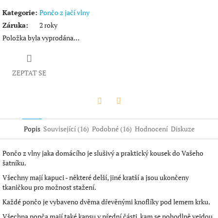
Kategorie
:
Pončo z jačí vlny
Záruka
:
2 roky
Položka byla vyprodána…
ZEPTAT SE
Twitter
Facebook
Popis
Související (16)
Podobné (16)
Hodnocení
Diskuze
Pončo z vlny jaka domácího je slušivý a praktický kousek do Vašeho
šatníku.
Všechny mají kapuci - některé delší, jiné kratší a jsou ukončeny
tkaničkou pro možnost stažení.
Každé pončo je vybaveno dvěma dřevěnými knoflíky pod lemem krku.
Všechna ponča mají také kapsu v přední části, kam se pohodlně vejdou