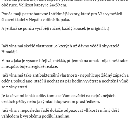
obě ruce. Velikost kapsy je 24x39 cm.
Ponča mají pestrobarevné i střídmější vzory, které pro Vás vymýšleli
šikovní tkalci v Nepálu v dílně Rupaka.
A jelikož se ponča vyrábějí ručně, každý kousek je originál. :)
Jačí vlna má skvělé vlastnosti, o kterých už dávno věděli obyvatelé
Himalájí.
Vlna z jaka je vysoce hřejivá, měkká, příjemná na omak - nijak neškrabe
a nezpůsobuje alergické reakce.
Jačí vlna má také antibakteriální vlastnosti - nepohlcuje žádný zápach a
odér a pokud ano, stačí ji nechat na pár hodin vyvětrat a nechtěná vůně
se z vlny ztratí.
Je také velmi lehká a díky tomu se Vám osvědčí na nejrůznějších
cestách pěšky nebo jakýmkoli dopravním prostředkem.
Jačí vlna v neposlední řadě dokáže odpuzovat vlhkost i mírný déšť
vzhledem k vysokému podílu lanolinu.