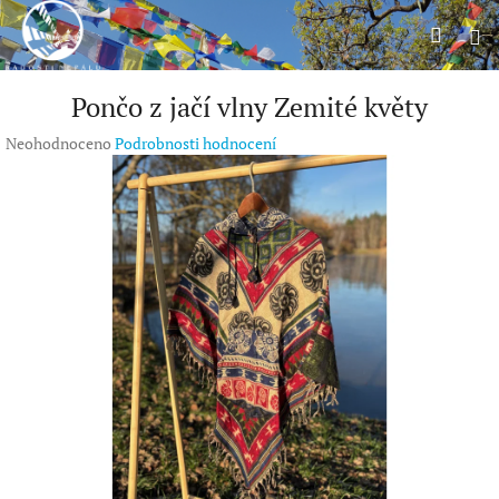
Přejít
Hleda
na
Př
obsah
Pončo z jačí vlny Zemité květy
Průměrné
Neohodnoceno
Podrobnosti hodnocení
hodnocení
produktu
je
0,0
z
5
hvězdiček.