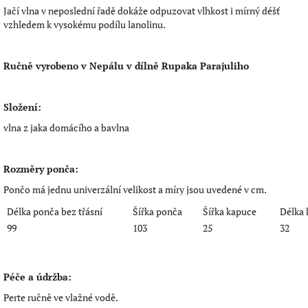
Jačí vlna v neposlední řadě dokáže odpuzovat vlhkost i mírný déšť
vzhledem k vysokému podílu lanolinu.
Ručně vyrobeno v Nepálu v dílně Rupaka Parajuliho
Složení:
vlna z jaka domácího a bavlna
Rozměry ponča:
Pončo má jednu univerzální velikost a míry jsou uvedené v cm.
Délka ponča bez třásní
Šířka ponča
Šířka kapuce
Délka 
99
103
25
32
Péče a údržba:
Perte ručně ve vlažné vodě.