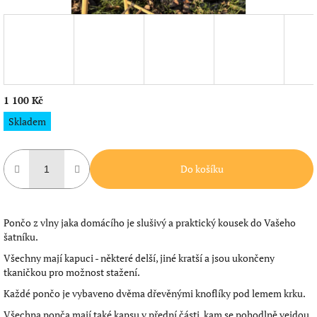
1 100 Kč
Měrná
Skladem
cena:
Do košíku
Pončo z vlny jaka domácího je slušivý a praktický kousek do Vašeho
šatníku.
Všechny mají kapuci - některé delší, jiné kratší a jsou ukončeny
tkaničkou pro možnost stažení.
Každé pončo je vybaveno dvěma dřevěnými knoflíky pod lemem krku.
Všechna ponča mají také kapsu v přední části, kam se pohodlně vejdou