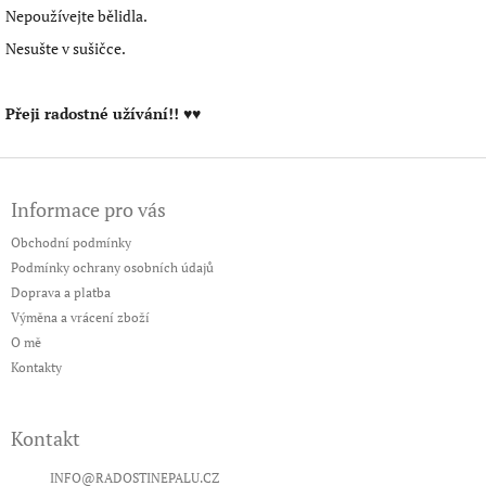
Nepoužívejte bělidla.
Nesušte v sušičce.
Přeji radostné užívání!!
♥♥
Z
á
Informace pro vás
p
a
Obchodní podmínky
t
Podmínky ochrany osobních údajů
í
Doprava a platba
Výměna a vrácení zboží
O mě
Kontakty
Kontakt
INFO
@
RADOSTINEPALU.CZ