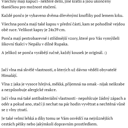
Všechny mají kapuci - některé delší, jiné kratší a jsou ukončeny
tkaničkou pro možnost stažení.
Každé pončo je vybaveno dvěma dřevěnými knoflíky pod lemem krku.
Všechna ponča mají také kapsu v přední části, kam se pohodlně vejdou
obě ruce. Velikost kapsy je 24x39 cm.
Ponča mají pestrobarevné i střídmější vzory, které pro Vás vymýšleli
šikovní tkalci v Nepálu v dílně Rupaka.
A jelikož se ponča vyrábějí ručně, každý kousek je originál. :)
Jačí vlna má skvělé vlastnosti, o kterých už dávno věděli obyvatelé
Himalájí.
Vlna z jaka je vysoce hřejivá, měkká, příjemná na omak - nijak neškrabe
a nezpůsobuje alergické reakce.
Jačí vlna má také antibakteriální vlastnosti - nepohlcuje žádný zápach a
odér a pokud ano, stačí ji nechat na pár hodin vyvětrat a nechtěná vůně
se z vlny ztratí.
Je také velmi lehká a díky tomu se Vám osvědčí na nejrůznějších
cestách pěšky nebo jakýmkoli dopravním prostředkem.