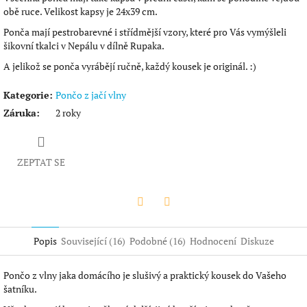
obě ruce. Velikost kapsy je 24x39 cm.
Ponča mají pestrobarevné i střídmější vzory, které pro Vás vymýšleli
šikovní tkalci v Nepálu v dílně Rupaka.
A jelikož se ponča vyrábějí ručně, každý kousek je originál. :)
Kategorie
:
Pončo z jačí vlny
Záruka
:
2 roky
ZEPTAT SE
Twitter
Facebook
Popis
Související (16)
Podobné (16)
Hodnocení
Diskuze
Pončo z vlny jaka domácího je slušivý a praktický kousek do Vašeho
šatníku.