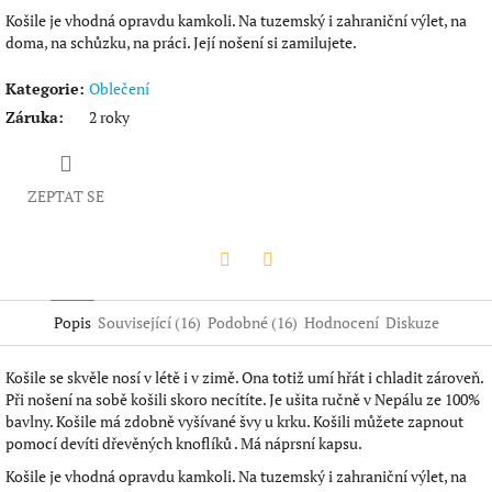
Košile je vhodná opravdu kamkoli. Na tuzemský i zahraniční výlet, na
doma, na schůzku, na práci. Její nošení si zamilujete.
Kategorie
:
Oblečení
Záruka
:
2 roky
ZEPTAT SE
Twitter
Facebook
Popis
Související (16)
Podobné (16)
Hodnocení
Diskuze
Košile se skvěle nosí v létě i v zimě. Ona totiž umí hřát i chladit zároveň.
Při nošení na sobě košili skoro necítíte. Je ušita ručně v Nepálu ze 100%
bavlny. Košile má zdobně vyšívané švy u krku. Košili můžete zapnout
pomocí devíti dřevěných knoflíků . Má náprsní kapsu.
Košile je vhodná opravdu kamkoli. Na tuzemský i zahraniční výlet, na