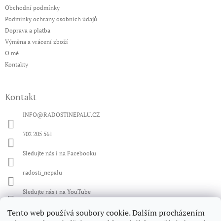
a
Obchodní podmínky
t
Podmínky ochrany osobních údajů
í
Doprava a platba
Výměna a vrácení zboží
O mě
Kontakty
Kontakt
INFO
@
RADOSTINEPALU.CZ
702 205 561
Sledujte nás i na Facebooku
radosti_nepalu
Sledujte nás i na YouTube
Tento web používá soubory cookie. Dalším procházením