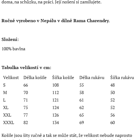
doma, na schůzku, na práci. Její nošení si zamilujete.
Ručně vyrobeno v Nepálu v dílně Rama Charendry.
Složení:
100% bavlna
Tabulka velikostí v cm:
Velikost
Délka košile
Šířka košile
Délka rukávu
Šířka rukávu
S
66
108
55
48
M
70
112
58
50
L
71
121
61
52
XL
75
124
62
52
XXL
77
126
65
56
XXXL
82
134
69
60
Košile jsou šity ručně a tak se může stát, že velikost nebude naprosto