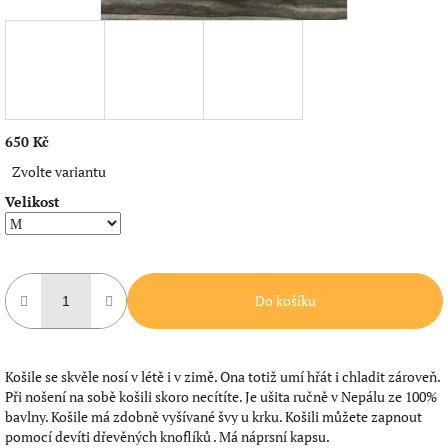
650 Kč
Měrná
Zvolte variantu
cena:
Velikost
Do košíku
Košile se skvěle nosí v létě i v zimě. Ona totiž umí hřát i chladit zároveň.
Při nošení na sobě košili skoro necítíte. Je ušita ručně v Nepálu ze 100%
bavlny. Košile má zdobně vyšívané švy u krku. Košili můžete zapnout
pomocí devíti dřevěných knoflíků . Má náprsní kapsu.