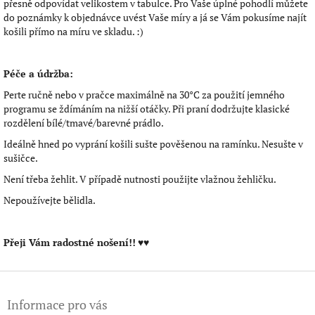
přesně odpovídat velikostem v tabulce. Pro Vaše úplné pohodlí můžete
do poznámky k objednávce uvést Vaše míry a já se Vám pokusíme najít
košili přímo na míru ve skladu. :)
Péče a údržba:
Perte ručně nebo v pračce maximálně na 30°C za použití jemného
programu se ždímáním na nižší otáčky. Při praní dodržujte klasické
rozdělení bílé/tmavé/barevné prádlo.
Ideálně hned po vyprání košili sušte pověšenou na ramínku. Nesušte v
sušičce.
Není třeba žehlit. V případě nutnosti použijte vlažnou žehličku.
Nepoužívejte bělidla.
Přeji Vám radostné nošení!!
♥♥
Z
á
Informace pro vás
p