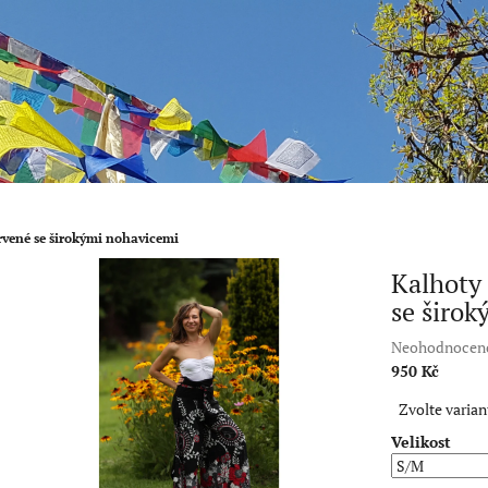
ervené se širokými nohavicemi
Kalhoty 
se širo
Průměrné
Neohodnocen
hodnocení
950 Kč
produktu
Měrná
Zvolte varian
je
cena:
0,0
Velikost
z
5