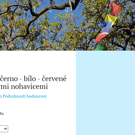
Nákupní
Hledat
Přihlášení
košík
černo - bílo - červené
kými nohavicemi
o
Podrobnosti hodnocení
tu