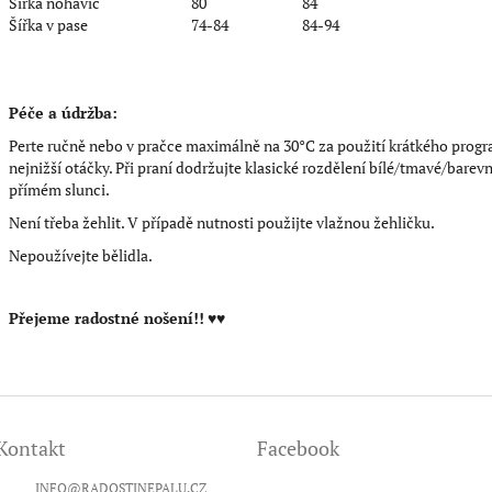
Šířka nohavic
80
84
Šířka v pase
74-84
84-94
Péče a údržba:
Perte ručně nebo v pračce maximálně na 30°C za použití krátkého prog
nejnižší otáčky. Při praní dodržujte klasické rozdělení bílé/tmavé/barevn
přímém slunci.
Není třeba žehlit. V případě nutnosti použijte vlažnou žehličku.
Nepoužívejte bělidla.
Přejeme radostné nošení!!
♥♥
Kontakt
Facebook
INFO
@
RADOSTINEPALU.CZ