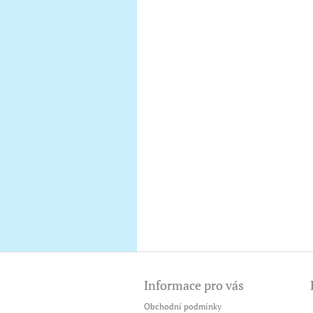
Z
á
Informace pro vás
p
a
Obchodní podmínky