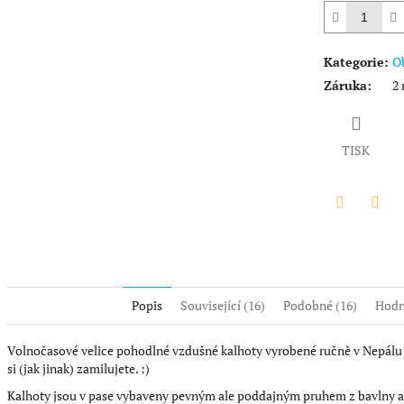
Kategorie
:
O
Záruka
:
2 
TISK
Twitter
Face
Popis
Související (16)
Podobné (16)
Hodn
Volnočasové velice pohodlné vzdušné kalhoty vyrobené ručně v Nepálu j
si (jak jinak) zamilujete. :)
Kalhoty jsou v pase vybaveny pevným ale poddajným pruhem z bavlny a el