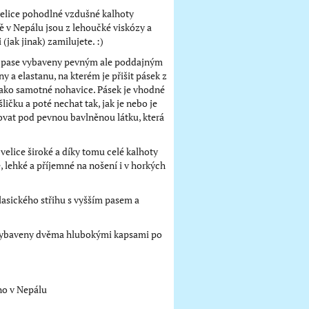
elice pohodlné vzdušné kalhoty
 v Nepálu jsou z lehoučké viskózy a
 (jak jinak) zamilujete. :)
v pase vybaveny pevným ale poddajným
y a elastanu, na kterém je přišit pásek z
jako samotné nohavice. Pásek je vhodné
ličku a poté nechat tak, jak je nebo je
vat pod pevnou bavlněnou látku, která
velice široké a díky tomu celé kalhoty
, lehké a příjemné na nošení i v horkých
lasického střihu s vyšším pasem a
vybaveny dvěma hlubokými kapsami po
o v Nepálu