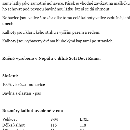
samé látky jako samotné nohavice. Pásek je vhodné zavázat na mašličku 
ho schovat pod pevnou bavlněnou látku, která se dá ohrnout.
Nohavice jsou velice široké a díky tomu celé kalhoty velice vzdušné, leh
dnech.
Kalhoty jsou klasického střihu s vyšším pasem a sedem.
Kalhoty jsou vybaveny dvěma hlubokými kapsami po stranách.
Ručně vyrobeno v Nepálu v dílně Seti Devi Rama.
Složení:
100% viskóza - nohavice
Bavlna a elastan - pas
Rozměry kalhot uvedené v cm:
Velikost
S/M
L/XL
Délka kalhot
113
118