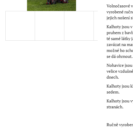
hvězdiček.
Volnočasové v
vyrobené ručně
jejich nošení si
Kalhoty jsou 
pruhem z bavln
té samé látky 
zavázat na maš
možné ho scho
se dá ohrnout.
Nohavice jsou 
velice vzdušné
dnech.
Kalhoty jsou k
sedem.
Kalhoty jsou 
stranách.
Ručně vyroben