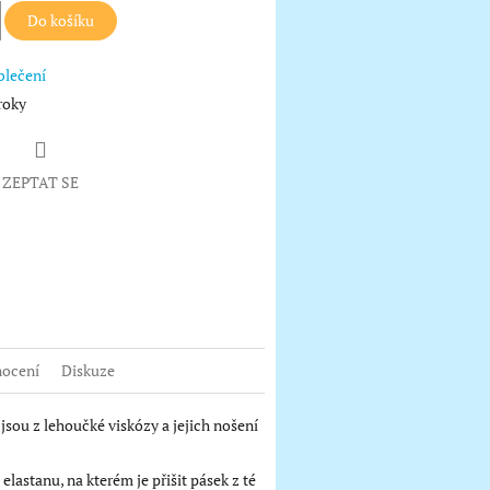
Do košíku
blečení
roky
ZEPTAT SE
book
ocení
Diskuze
sou z lehoučké viskózy a jejich nošení
astanu, na kterém je přišit pásek z té