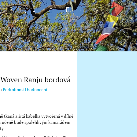
Nákupní
Hledat
Přihlášení
košík
 Woven Ranju bordová
o
Podrobnosti hodnocení
ně tkaná a šitá kabelka vytvořená v dílně
ručeně bude spolehlivým kamarádem
ty.