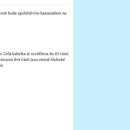
ručeně bude spolehlivým kamarádem na
Celá kabelka je rozdělena do tří částí.
stranní dvě části jsou stejně hluboké
nt.