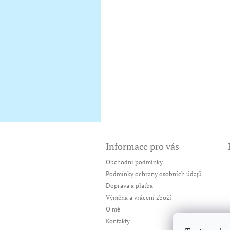
Z
á
Informace pro vás
p
a
Obchodní podmínky
t
Podmínky ochrany osobních údajů
í
Doprava a platba
Výměna a vrácení zboží
O mě
Kontakty