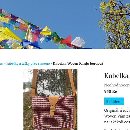
n - kabelky a tašky přes rameno
/
Kabelka Woven Ranju bordová
Kabelka
Průměrné
Neohodnocen
hodnocení
950 Kč
produktu
Měrná
Skladem
je
cena:
0,0
Originální ruč
z
Woven Vám za
5
na jakékoli ces
hvězdiček.