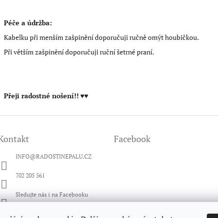
Péče a údržba:
Kabelku při menším zašpinění doporučuji ručně omýt houbičkou.
Při větším zašpinění doporučuji ruční šetrné praní.
Přeji radostné nošení!!
♥♥
Kontakt
Facebook
INFO
@
RADOSTINEPALU.CZ
702 205 561
Sledujte nás i na Facebooku
radosti_nepalu