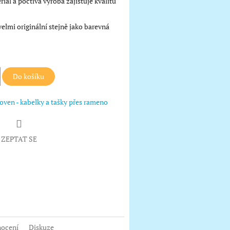
iál a poctivá výroba zajišťuje kvalitu
velmi originální stejně jako barevná
Do košíku
ven - kabelky a tašky přes rameno
ZEPTAT SE
book
ocení
Diskuze