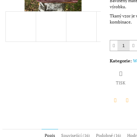
Bavlněný mater
výrobku.
Tkaný vzor je 
kombinace.
Kategorie
:
Wo
TISK
Twitter
Face
Popis
Související (16)
Podobné (16)
Hodn