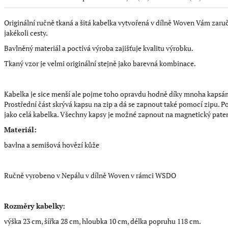
Originální ručně tkaná a šitá kabelka vytvořená v dílně Woven Vám za
jakékoli cesty.
Bavlněný materiál a poctivá výroba zajišťuje kvalitu výrobku.
Tkaný vzor je velmi originální stejně jako barevná kombinace.
Kabelka je sice menší ale pojme toho opravdu hodně díky mnoha kapsám. 
Prostřední část skrývá kapsu na zip a dá se zapnout také pomocí zipu. Po
jako celá kabelka. Všechny kapsy je možné zapnout na magnetický pate
Materiál:
bavlna a semišová hovězí kůže
Ručně vyrobeno v Nepálu v dílně Woven v rámci WSDO
Rozměry kabelky:
výška 23 cm, šířka 28 cm, hloubka 10 cm, délka popruhu 118 cm.