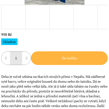
950 Kč
Měrná
Skladem
cena:
Do košíku
Deka je ručně utkána na tkacích strojích přímo v Nepálu. Má nádherné
syté barvy, velice originální kousek do domu nebo do šatníku. Dá se
nosit jako pléd nebo velká šála. Ale já ji také ráda tahám na čundry nebo
na procházky do přírody, protože je neuvěřitelně hřejivá, skladná a
lehoučká. A jelikož se jedná o přírodní materiál (jačí vlna a bavlna),
nemusíte deku ani často prát. Veškeré nežádoucí pachy se vytratí, když
deku necháte na pár hodin někde venku nebo doma rozloženou. Další