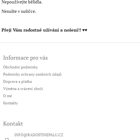
Nepoužívejte bělidla.
Nesušte v sušičce.
Přeji Vám radostné užívání a nošení!!
♥♥
Z
á
Informace pro vás
p
a
Obchodní podmínky
t
Podmínky ochrany osobních údajů
í
Doprava a platba
Výměna a vrácení zboží
O mě
Kontakty
Kontakt
INFO
@
RADOSTINEPALU.CZ