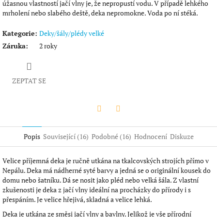
úžasnou vlastností jačí vlny je, že nepropustí vodu. V případě lehkého
mrholení nebo slabého deště, deka nepromokne. Voda po ní stéká.
Kategorie
:
Deky/šály/plédy velké
Záruka
:
2 roky
ZEPTAT SE
Twitter
Facebook
Popis
Související (16)
Podobné (16)
Hodnocení
Diskuze
Velice příjemná deka je ručně utkána na tkalcovských strojích přímo v
Nepálu. Deka má nádherné syté barvy a jedná se o originální kousek do
domu nebo šatníku. Dá se nosit jako pléd nebo velká šála. Z vlastní
zkušenosti je deka z jačí vlny ideální na procházky do přírody i s
přespáním. Je velice hřejivá, skladná a velice lehká.
Deka je utkána ze směsi jačí vlny a bavlny. Jelikož je vše přírodní