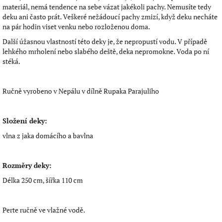
materiál, nemá tendence na sebe vázat jakékoli pachy. Nemusíte tedy
deku ani často prát. Veškeré nežádoucí pachy zmizí, když deku necháte
na pár hodin viset venku nebo rozloženou doma.
Další úžasnou vlastností této deky je, že nepropustí vodu. V případě
lehkého mrholení nebo slabého deště, deka nepromokne. Voda po ní
stéká.
Ručně vyrobeno v Nepálu v dílně Rupaka Parajuliho
Složení deky:
vlna z jaka domácího a bavlna
Rozměry deky:
Délka 250 cm, šířka 110 cm
Perte ručně ve vlažné vodě.