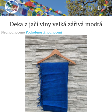
Přejít
Náku
Hledat
M
na
Přihlášení
obsah
koší
Deka z jačí vlny velká zářivá modrá
Průměrné
Neohodnoceno
Podrobnosti hodnocení
hodnocení
produktu
je
0,0
z
5
hvězdiček.