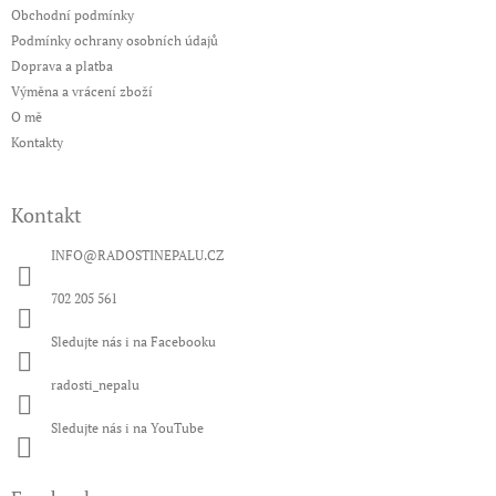
a
Obchodní podmínky
t
Podmínky ochrany osobních údajů
í
Doprava a platba
Výměna a vrácení zboží
O mě
Kontakty
Kontakt
INFO
@
RADOSTINEPALU.CZ
702 205 561
Sledujte nás i na Facebooku
radosti_nepalu
Sledujte nás i na YouTube