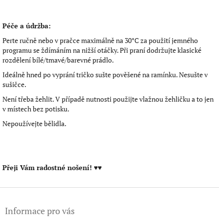
Péče a údržba:
Perte ručně nebo v pračce maximálně na 30°C za použití jemného
programu se ždímáním na nižší otáčky. Při praní dodržujte klasické
rozdělení bílé/tmavé/barevné prádlo.
Ideálně hned po vyprání tričko sušte pověšené na ramínku. Nesušte v
sušičce.
Není třeba žehlit. V případě nutnosti použijte vlažnou žehličku a to jen
v místech bez potisku.
Nepoužívejte bělidla.
Přeji Vám radostné nošení!
♥♥
Z
á
Informace pro vás
p