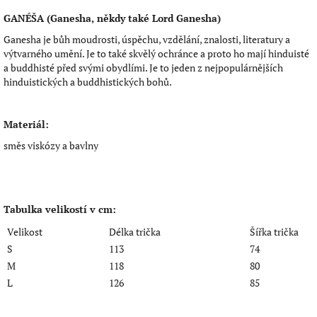
GANÉŠA (Ganesha, někdy také Lord Ganesha)
Ganesha je bůh moudrosti, úspěchu, vzdělání, znalosti, literatury a
výtvarného umění. Je to také skvělý ochránce a proto ho mají hinduisté
a buddhisté před svými obydlími. Je to jeden z nejpopulárnějších
hinduistických a buddhistických bohů.
Materiál:
směs viskózy a bavlny
Tabulka velikostí v cm:
Velikost
Délka trička
Šířka trička
S
113
74
M
118
80
L
126
85