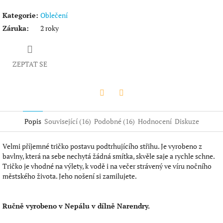
Kategorie
:
Oblečení
Záruka
:
2 roky
ZEPTAT SE
Twitter
Facebook
Popis
Související (16)
Podobné (16)
Hodnocení
Diskuze
Velmi příjemné tričko postavu podtrhujícího střihu. Je vyrobeno z
bavlny, která na sebe nechytá žádná smítka, skvěle saje a rychle schne.
Tričko je vhodné na výlety, k vodě i na večer strávený ve víru nočního
městského života. Jeho nošení si zamilujete.
Ručně vyrobeno v Nepálu v dílně Narendry.