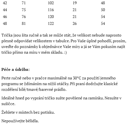
42
71
102
19
48
44
75
116
21
50
46
76
120
21
54
48
81
122
26
54
Trička jsou šita ručně a tak se může stát, že velikost nebude naprosto
přesně odpovídat velikostem v tabulce. Pro Vaše úplné pohodlí, prosím,
uveďte do poznámky k objednávce Vaše míry a já se Vám pokusím najít
tričko přímo na míru v mém skladu. :)
Péče a údržba:
Perte ručně nebo v pračce maximálně na 30°C za použití jemného
programu se ždímáním na nižší otáčky. Při praní dodržujte klasické
rozdělení bílé/tmavé/barevné prádlo.
Ideálně hned po vyprání tričko sušte pověšené na ramínku. Nesušte v
sušičce.
Žehlete v místech bez potisku.
Nepoužívejte bělidla.