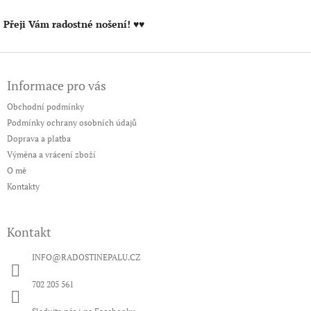
Přeji Vám radostné nošení! ♥♥
Z
á
Informace pro vás
p
a
Obchodní podmínky
t
Podmínky ochrany osobních údajů
í
Doprava a platba
Výměna a vrácení zboží
O mě
Kontakty
Kontakt
INFO
@
RADOSTINEPALU.CZ
702 205 561