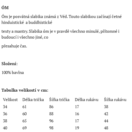
ÓM
Óm je posvátná slabika známá z Véd. Touto slabikou začínají četné
hinduistické
a buddhistické
texty a mantry. Slabika óm je v pravdě všechno minulé, přítomné i
budoucí i všechno jiné, co
přesahuje čas.
Složení:
100% bavlna
Tabulka velikostí v cm:
Velikost
Délka trička
Šířka trička
Délka rukávu
Šířka rukávu
34
61
86
17
38
36
60
88
16
42
38
65
96
17
44
40
69
98
19
48