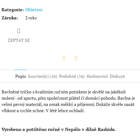
Kategorie
:
Oblečení
Záruka
:
2 roky
ZEPTAT SE
Twitter
Facebook
Popis
Související (16)
Podobné (16)
Hodnocení
Diskuze
Bavlněné tričko s kvalitním ručním potiskem je skvělé na jakékoli
nošení - od sportu, přes společnost přátel či domácí pohodu. Bavlna je
velmi pevný materiál, na omak měkký a příjemný. Dokáže skvěle nasát
vlhkost a rychle schne. V létě lehce ochladí.
Vyrobeno a potištěno ručně v Nepálu v dílně Rashida.