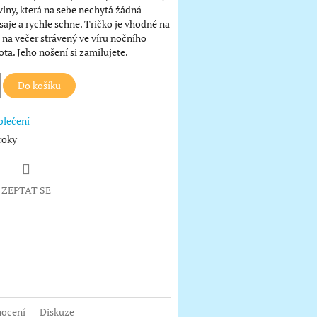
lny, která na sebe nechytá žádná
 saje a rychle schne. Tričko je vhodné na
i na večer strávený ve víru nočního
ta. Jeho nošení si zamilujete.
Do košíku
blečení
roky
ZEPTAT SE
book
ocení
Diskuze