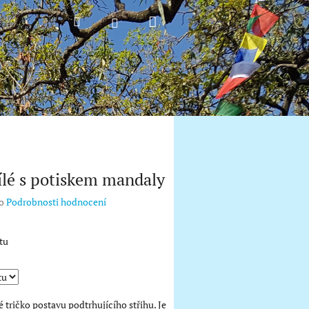
Nákupní
Hledat
Přihlášení
košík
ílé s potiskem mandaly
o
Podrobnosti hodnocení
tu
 tričko postavu podtrhujícího střihu. Je