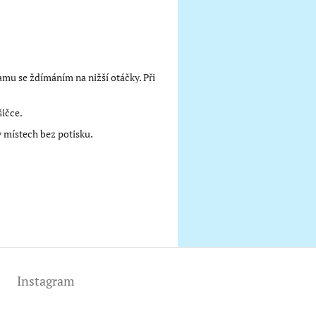
mu se ždímáním na nižší otáčky. Při
šičce.
 v místech bez potisku.
Instagram