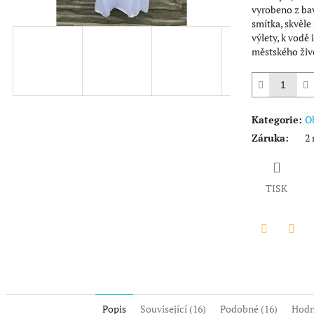
vyrobeno z bav
smítka, skvěle
výlety, k vodě 
městského živo
Kategorie
:
O
Záruka
:
2 
TISK
Twitter
Face
Popis
Související (16)
Podobné (16)
Hodn