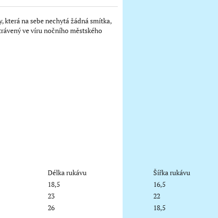
y, která na sebe nechytá žádná smítka,
 strávený ve víru nočního městského
Délka rukávu
Šířka rukávu
18,5
16,5
23
22
26
18,5