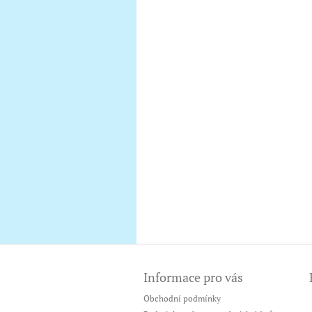
Z
á
Informace pro vás
p
a
Obchodní podmínky