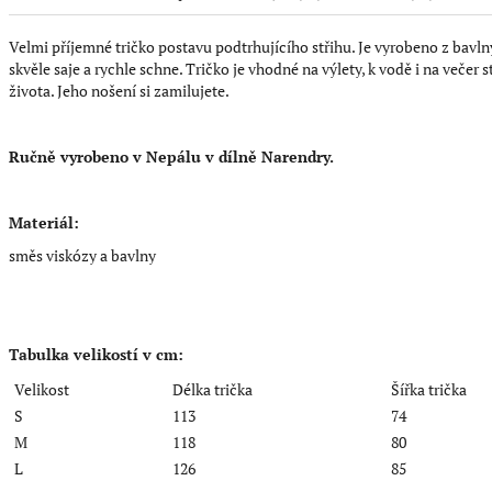
Velmi příjemné tričko postavu podtrhujícího střihu. Je vyrobeno z bavln
skvěle saje a rychle schne. Tričko je vhodné na výlety, k vodě i na večer
života. Jeho nošení si zamilujete.
Ručně vyrobeno v Nepálu v dílně Narendry.
Materiál:
směs viskózy a bavlny
Tabulka velikostí v cm:
Velikost
Délka trička
Šířka trička
S
113
74
M
118
80
L
126
85