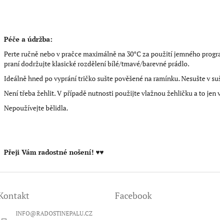
Péče a údržba:
Perte ručně nebo v pračce maximálně na 30°C za použití jemného progra
praní dodržujte klasické rozdělení bílé/tmavé/barevné prádlo.
Ideálně hned po vyprání tričko sušte pověšené na ramínku. Nesušte v su
Není třeba žehlit. V případě nutnosti použijte vlažnou žehličku a to jen
Nepoužívejte bělidla.
Přeji Vám radostné nošení!
♥♥
Kontakt
Facebook
INFO
@
RADOSTINEPALU.CZ