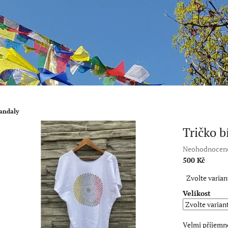
mandaly
Tričko b
Průměrné
Neohodnocen
hodnocení
500 Kč
produktu
Měrná
Zvolte varian
je
cena:
0,0
Velikost
z
5
hvězdiček.
Velmi příjemné