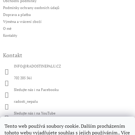
a
í
Obchodní podmínky
t
p
Podmínky ochrany osobních údajů
í
r
Doprava a platba
v
Výměna a vrácení zboží
k
O mě
y
v
Kontakty
ý
p
i
Kontakt
s
u
INFO
@
RADOSTINEPALU.CZ
702 205 561
Sledujte nás i na Facebooku
radosti_nepalu
Sledujte nás i na YouTube
Tento web používá soubory cookie. Dalším procházením
Facebook
tohoto webu vyjadřujete souhlas s jejich používáním.. Více