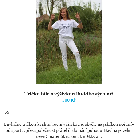
p
k
i
t
s
ů
p
r
o
d
u
k
t
ů
Tričko bílé s výšivkou Buddhových očí
500 Kč
36
Bavlněné tričko s kvalitní ruční výšivkou je skvělé na jakékoli nošení -
od sportu, přes společnost přátel či domácí pohodu. Bavlna je velmi
pevný materiál, na omak měkký a...