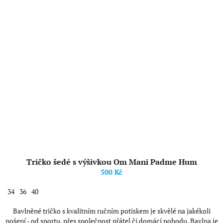
Tričko šedé s výšivkou Om Mani Padme Hum
500 Kč
34
36
40
Bavlněné tričko s kvalitním ručním potiskem je skvělé na jakékoli
nošení - od sportu, přes společnost přátel či domácí pohodu. Bavlna je