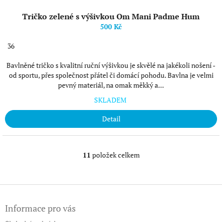
Tričko zelené s výšivkou Om Mani Padme Hum
500 Kč
36
Bavlněné tričko s kvalitní ruční výšivkou je skvělé na jakékoli nošení -
od sportu, přes společnost přátel či domácí pohodu. Bavlna je velmi
pevný materiál, na omak měkký a...
SKLADEM
Detail
11
položek celkem
O
v
l
á
Z
d
á
a
Informace pro vás
p
c