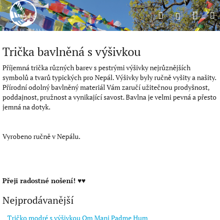
Přejít
Náku
Hledat
M
na
Přihlášení
obsah
koší
Trička bavlněná s výšivkou
Příjemná trička různých barev s pestrými výšivky nejrůznějších
symbolů a tvarů typických pro Nepál. Výšivky byly ručně vyšity a našity.
Přírodní odolný bavlněný materiál Vám zaručí užitečnou prodyšnost,
poddajnost, pružnost a vynikající savost. Bavlna je velmi pevná a přesto
jemná na dotyk.
Vyrobeno ručně v Nepálu.
Přeji radostné nošení! ♥♥
Nejprodávanější
Tričko modré s výšivkou Om Mani Padme Hum