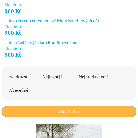
Skladem
500 Kč
Tričko černé s červenou výšivkou Buddhových očí
Skladem
500 Kč
Tričko šedé s výšivkou Buddhových očí
Skladem
500 Kč
Ř
a
Nejdražší
Nejlevnější
Nejprodávanější
z
e
Abecedně
n
í
p
Otevřít filtr
r
o
V
d
ý
u