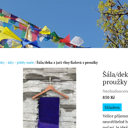
ky - šály - plédy malé
/
Šála/deka z jačí vlny fialová s proužky
Šála/deka
proužky
Průměrné
Neohodnocen
hodnocení
850 Kč
produktu
Měrná
Skladem
je
cena:
0,0
Velice příjemn
z
neuvěřitelně h
5
počasí. Je ideá