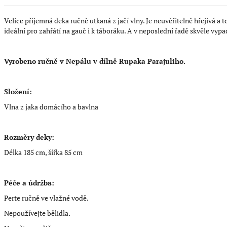
Velice příjemná deka ručně utkaná z jačí vlny. Je neuvěřitelně hřejivá a t
ideální pro zahřátí na gauč i k táboráku. A v neposlední řadě skvěle vypa
Vyrobeno ručně v Nepálu v dílně Rupaka Parajuliho.
Složení:
Vlna z jaka domácího a bavlna
Rozměry deky:
Délka 185 cm, šířka 85 cm
Péče a údržba:
Perte ručně ve vlažné vodě.
Nepoužívejte bělidla.