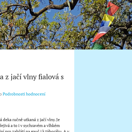
Nákupní
Hledat
Přihlášení
košík
 z jačí vlny fialová s
o
Podrobnosti hodnocení
á deka ručně utkaná z jačí vlny. Je
řejivá a to i v sychravém a vlhkém
lní pro zahřátí na gauč i k táboráku. A v