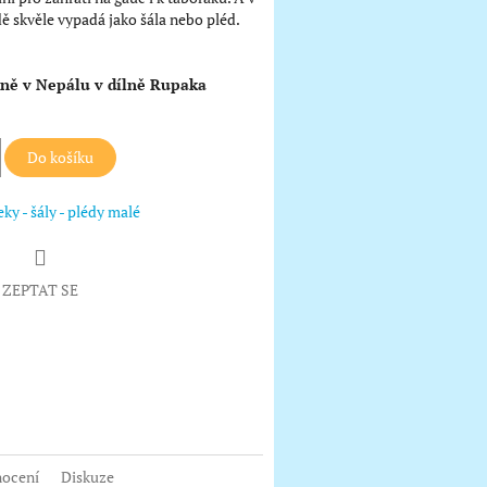
ě skvěle vypadá jako šála nebo pléd.
ně v Nepálu v dílně Rupaka
Do košíku
ky - šály - plédy malé
ZEPTAT SE
book
ocení
Diskuze