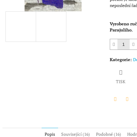
hvězdiček.
neposlední řad
Vyrobeno ruč
Parajuliho.
Kategorie
:
De
TISK
Twitter
Face
Popis
Související (16)
Podobné (16)
Hodn