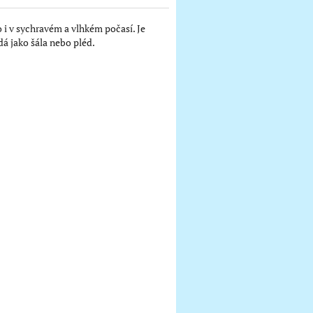
o i v sychravém a vlhkém počasí. Je
dá jako šála nebo pléd.