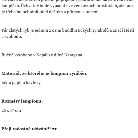
lampičku. Úchvatně bude vypadat i ve venkovních prostorách, ale tam
je třeba ho ochránit před deštěm a přímým sluncem.
Pár zlatých ryb je jedním z osmi buddhistických symbolů a značí štěstí
a svobodu.
Ručně vyrobeno v Nepálu v dílně Narayana
Materiál, ze kterého je lampion vyráběn:
lokta papír a bavlnky
Rozměry lampionu:
25 x 17 cm
Přeji radostné užívání!!
♥♥