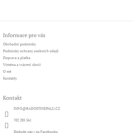
Z
á
Informace pro vás
p
a
Obchodní podmínky
t
Podmínky ochrany osobních údajů
í
Doprava a platba
Výměna a vrácení zboží
O mě
Kontakty
Kontakt
INFO
@
RADOSTINEPALU.CZ
702 205 561
Sledujte nás i na Facebooku