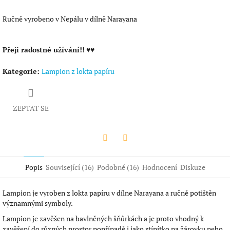
Ručně vyrobeno v Nepálu v dílně Narayana
Přeji radostné užívání!!
♥♥
Kategorie
:
Lampion z lokta papíru
ZEPTAT SE
Twitter
Facebook
Popis
Související (16)
Podobné (16)
Hodnocení
Diskuze
Lampion je vyroben z lokta papíru v dílne Narayana a ručně potištěn
významnými symboly.
Lampion je zavěšen na bavlněných šňůrkách a je proto vhodný k
zavěšení do různých prostor popřípadě i jako stínítko na žárovku nebo