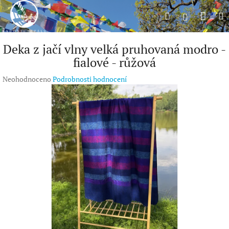
Přejít
Náku
Hledat
M
na
Přihlášení
obsah
koší
Deka z jačí vlny velká pruhovaná modro -
fialové - růžová
Průměrné
Neohodnoceno
Podrobnosti hodnocení
hodnocení
produktu
je
0,0
z
5
hvězdiček.