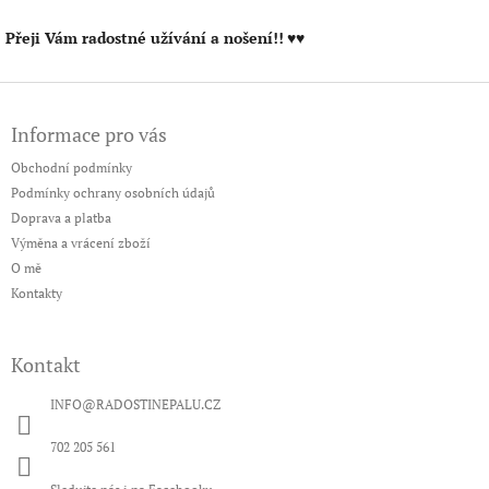
Přeji Vám radostné užívání a nošení!!
♥♥
Z
á
Informace pro vás
p
a
Obchodní podmínky
t
Podmínky ochrany osobních údajů
í
Doprava a platba
Výměna a vrácení zboží
O mě
Kontakty
Kontakt
INFO
@
RADOSTINEPALU.CZ
702 205 561