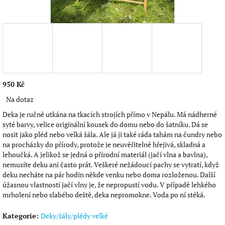
950 Kč
Měrná
Na dotaz
cena:
Deka je ručně utkána na tkacích strojích přímo v Nepálu. Má nádherné
syté barvy, velice originální kousek do domu nebo do šatníku. Dá se
nosit jako pléd nebo velká šála. Ale já ji také ráda tahám na čundry nebo
na procházky do přírody, protože je neuvěřitelně hřejivá, skladná a
lehoučká. A jelikož se jedná o přírodní materiál (jačí vlna a bavlna),
nemusíte deku ani často prát. Veškeré nežádoucí pachy se vytratí, když
deku necháte na pár hodin někde venku nebo doma rozloženou. Další
úžasnou vlastností jačí vlny je, že nepropustí vodu. V případě lehkého
mrholení nebo slabého deště, deka nepromokne. Voda po ní stéká.
Kategorie
:
Deky/šály/plédy velké