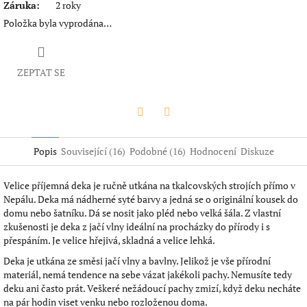
Záruka
:
2 roky
Položka byla vyprodána…
ZEPTAT SE
Twitter
Facebook
Popis
Související (16)
Podobné (16)
Hodnocení
Diskuze
Velice příjemná deka je ručně utkána na tkalcovských strojích přímo v
Nepálu. Deka má nádherné syté barvy a jedná se o originální kousek do
domu nebo šatníku. Dá se nosit jako pléd nebo velká šála. Z vlastní
zkušenosti je deka z jačí vlny ideální na procházky do přírody i s
přespáním. Je velice hřejivá, skladná a velice lehká.
Deka je utkána ze směsi jačí vlny a bavlny. Jelikož je vše přírodní
materiál, nemá tendence na sebe vázat jakékoli pachy. Nemusíte tedy
deku ani často prát. Veškeré nežádoucí pachy zmizí, když deku necháte
na pár hodin viset venku nebo rozloženou doma.