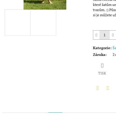
hvězdiček.
které šatům u
tvarům. :) Půs
si je můžete už
Kategorie
:
Ša
Záruka
:
2 
TISK
Twitter
Face