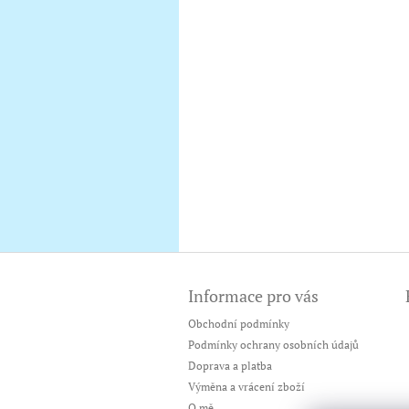
Z
á
Informace pro vás
p
a
Obchodní podmínky
t
Podmínky ochrany osobních údajů
í
Doprava a platba
Výměna a vrácení zboží
O mě