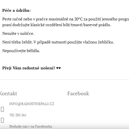
Péče a údržba:
Perte ručně nebo v pračce maximálně na 20°C za použití jemného progra
praní dodržujte klasické rozdělení bílé/tmavé/barevné prádlo.
Nesušte v sušičce.
Není třeba žehlit. V případě nutnosti použijte vlažnou žehličku.
Nepoužívejte bělidla.
Přeji Vám radostné nošení! ♥♥
Kontakt
Facebook
INFO
@
RADOSTINEPALU.CZ
702 205 561
Sledujte nás i na Facebooku