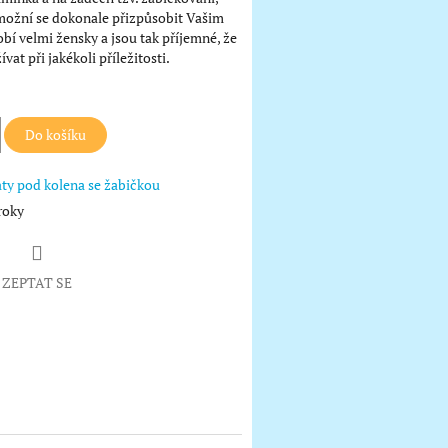
možní se dokonale přizpůsobit Vašim
obí velmi žensky a jsou tak příjemné, že
ívat při jakékoli příležitosti.
Do košíku
ty pod kolena se žabičkou
roky
ZEPTAT SE
book