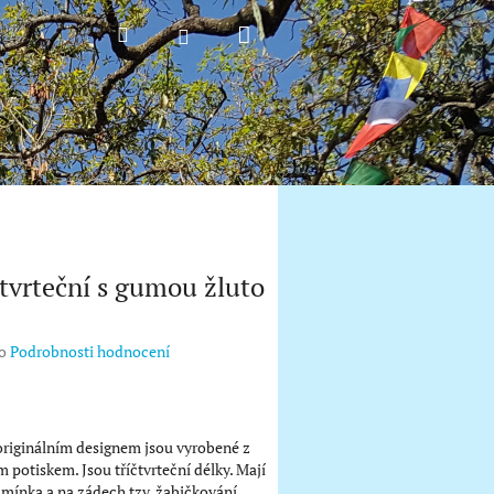
Nákupní
Hledat
Přihlášení
košík
čtvrteční s gumou žluto
o
Podrobnosti hodnocení
 originálním designem jsou vyrobené z
m potiskem. Jsou tříčtvrteční délky. Mají
amínka a na zádech tzv. žabičkování,