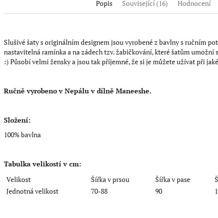
Popis
Související (16)
Hodnocení
Slušivé šaty s originálním designem jsou vyrobené z bavlny s ručním poti
nastavitelná ramínka a na zádech tzv. žabičkování, které šatům umožní
:) Působí velmi žensky a jsou tak příjemné, že si je můžete užívat při jakék
Ručně vyrobeno v Nepálu v dílně Maneeshe.
Složení:
100% bavlna
Tabulka velikostí v cm:
Velikost
Šířka v prsou
Šířka v pase
Š
Jednotná velikost
70-88
90
1