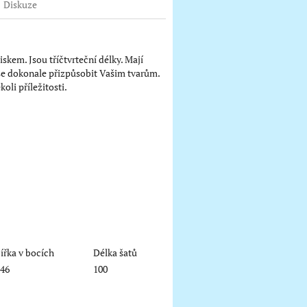
Diskuze
skem. Jsou tříčtvrteční délky. Mají
 se dokonale přizpůsobit Vašim tvarům.
oli příležitosti.
ířka v bocích
Délka šatů
46
100