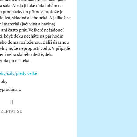
 šála. Ale já ji také ráda tahám na
 procházky do přírody, protože je
ejivá, skladná a lehoučká. A jelikož se
í materiál (jačí vlna a bavlna),
ani často prát. Veškeré nežádoucí
tí, když deku necháte na pár hodin
ebo doma rozloženou. Další úžasnou
 vlny je, že nepropustí vodu. V případě
ení nebo slabého deště, deka
oda po ní stéká.
ky/šály/plédy velké
roky
 vyprodána…
ZEPTAT SE
book