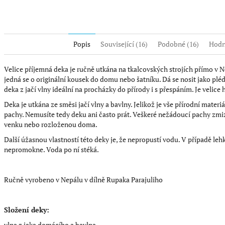
Popis
Související (16)
Podobné (16)
Hodn
Velice příjemná deka je ručně utkána na tkalcovských strojích přímo v 
jedná se o originální kousek do domu nebo šatníku. Dá se nosit jako pléd 
deka z jačí vlny ideální na procházky do přírody i s přespáním. Je velice h
Deka je utkána ze směsi jačí vlny a bavlny. Jelikož je vše přírodní mater
pachy. Nemusíte tedy deku ani často prát. Veškeré nežádoucí pachy zmiz
venku nebo rozloženou doma.
Další úžasnou vlastností této deky je, že nepropustí vodu. V případě le
nepromokne. Voda po ní stéká.
Ručně vyrobeno v Nepálu v dílně Rupaka Parajuliho
Složení deky:
vlna z jaka domácího a bavlna