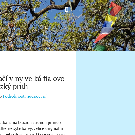
Nákupní
Hledat
Přihlášení
košík
ačí vlny velká fialovo -
úzký pruh
o
Podrobnosti hodnocení
utkána na tkacích strojích přímo v
herné syté barvy, velice originální
 nebo do šatníku. Dá se nosit jako