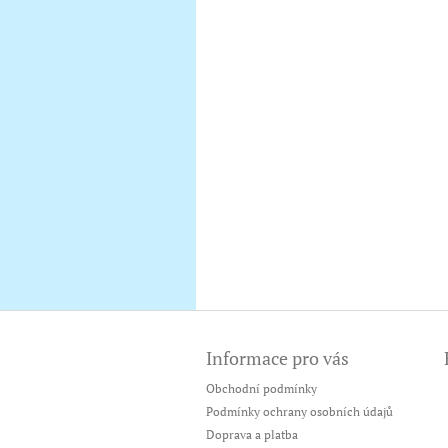
Z
á
Informace pro vás
p
a
Obchodní podmínky
t
Podmínky ochrany osobních údajů
í
Doprava a platba