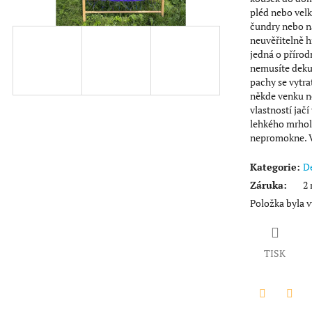
hvězdiček.
pléd nebo velká
čundry nebo na
neuvěřitelně hř
jedná o přírodn
nemusíte deku 
pachy se vytra
někde venku n
vlastností jačí
lehkého mrhol
nepromokne. V
Kategorie
:
De
Záruka
:
2 
Položka byla
TISK
Twitter
Face