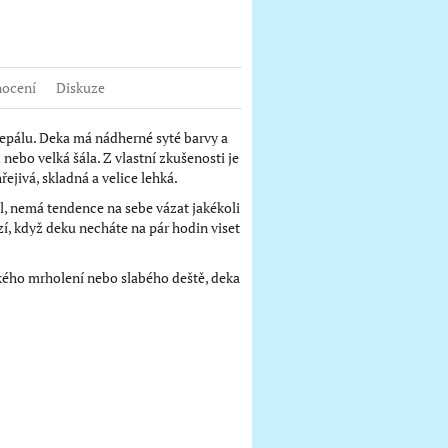
ocení
Diskuze
Nepálu. Deka má nádherné syté barvy a
nebo velká šála. Z vlastní zkušenosti je
řejivá, skladná a velice lehká.
iál, nemá tendence na sebe vázat jakékoli
í, když deku necháte na pár hodin viset
hkého mrholení nebo slabého deště, deka