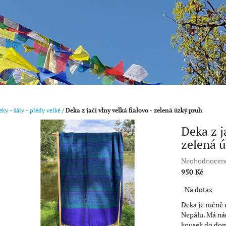
ky - šály - plédy velké
/
Deka z jačí vlny velká fialovo - zelená úzký pruh
Deka z j
zelená 
Průměrné
Neohodnocen
hodnocení
950 Kč
produktu
Měrná
Na dotaz
je
cena:
0,0
Deka je ručně 
z
Nepálu. Má nád
5
kousek do domu