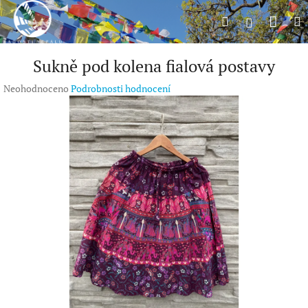
Přejít
Náku
Hledat
M
na
Přihlášení
obsah
koší
Sukně pod kolena fialová postavy
Průměrné
Neohodnoceno
Podrobnosti hodnocení
hodnocení
produktu
je
0,0
z
5
hvězdiček.