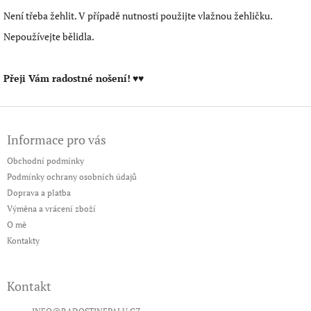
Není třeba žehlit. V případě nutnosti použijte vlažnou žehličku.
Nepoužívejte bělidla.
Přeji Vám radostné nošení!
♥♥
Z
á
Informace pro vás
p
a
Obchodní podmínky
t
Podmínky ochrany osobních údajů
í
Doprava a platba
Výměna a vrácení zboží
O mě
Kontakty
Kontakt