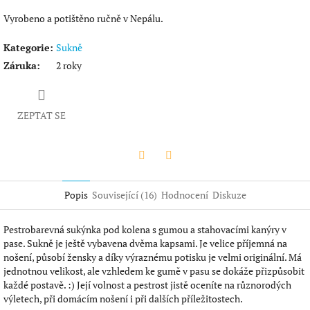
Vyrobeno a potištěno ručně v Nepálu.
Kategorie
:
Sukně
Záruka
:
2 roky
ZEPTAT SE
Twitter
Facebook
Popis
Související (16)
Hodnocení
Diskuze
Pestrobarevná sukýnka pod kolena s gumou a stahovacími kanýry v
pase. Sukně je ještě vybavena dvěma kapsami. Je velice příjemná na
nošení, působí žensky a díky výraznému potisku je velmi originální. Má
jednotnou velikost, ale vzhledem ke gumě v pasu se dokáže přizpůsobit
každé postavě. :) Její volnost a pestrost jistě oceníte na různorodých
výletech, při domácím nošení i při dalších příležitostech.