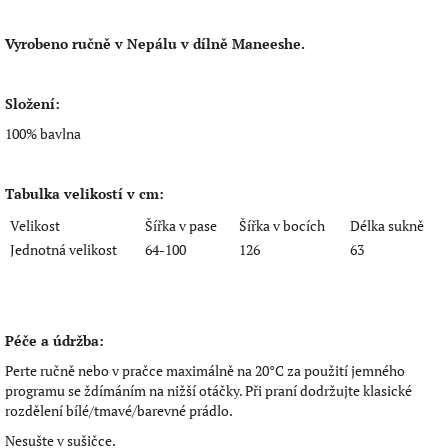
Vyrobeno ručně v Nepálu v dílně Maneeshe.
Složení:
100% bavlna
Tabulka velikostí v cm:
Velikost
Šířka v pase
Šířka v bocích
Délka sukně
Jednotná velikost
64-100
126
63
Péče a údržba:
Perte ručně nebo v pračce maximálně na 20°C za použití jemného
programu se ždímáním na nižší otáčky. Při praní dodržujte klasické
rozdělení bílé/tmavé/barevné prádlo.
Nesušte v sušičce.