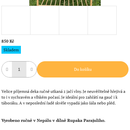
850 Kč
Měrná
Skladem
cena:
Do košíku
Velice příjemná deka ručně utkaná z jačí vlny. Je neuvěřitelně hřejivá a
to i v sychravém a vlhkém počasí. Je ideální pro zahřátí na gauč i k
táboráku. A v neposlední řadě skvěle vypadá jako šála nebo pléd.
Vyrobeno ručně v Nepálu v dílně Rupaka Parajuliho.