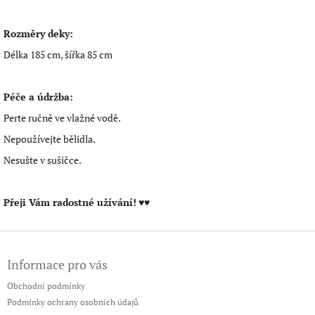
Rozměry deky:
Délka 185 cm, šířka 85 cm
Péče a údržba:
Perte ručně ve vlažné vodě.
Nepoužívejte bělidla.
Nesušte v sušičce.
Přeji Vám radostné užívání!
♥♥
Z
á
Informace pro vás
p
a
Obchodní podmínky
t
Podmínky ochrany osobních údajů