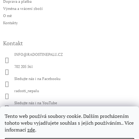
í
Doprava a platba
Výměna a vrácení zboží
O mě
Kontakty
Kontakt
INFO
@
RADOSTINEPALU.CZ
702 205 561
Sledujte nás i na Facebooku
radosti_nepalu
Sledujte nás i na YouTube
Tento web používá soubory cookie. Dalším procházením
Facebook
tohoto webu vyjadřujete souhlas s jejich používáním.. Více
informací
zde
.