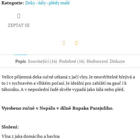
Kategorie
:
Deky - šály - plédy malé
ZEPTAT SE
Twitter
Facebook
Popis
Související (16)
Podobné (16)
Hodnocení
Diskuze
Velice příjemná deka ručně utkaná z jačí vlny. Je neuvěřitelně hřejivá a
to i v sychravém a vlhkém počasí. Je ideální pro zahřátí na gauč i k
táboráku. A v neposlední řadě skvěle vypadá jako šála nebo pléd.
Vyrobeno ručně v Nepálu v dílně Rupaka Parajuliho.
Složení:
Vlna z jaka domácího a bavlna