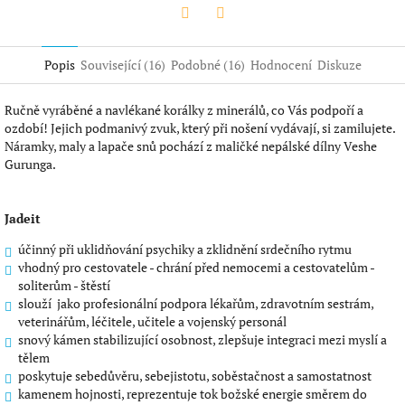
Twitter
Facebook
Popis
Související (16)
Podobné (16)
Hodnocení
Diskuze
Ručně vyráběné a navlékané korálky z minerálů, co Vás podpoří a
ozdobí! Jejich podmanivý zvuk, který při nošení vydávají, si zamilujete.
Náramky, maly a lapače snů pochází z maličké nepálské dílny Veshe
Gurunga.
Jadeit
účinný při uklidňování psychiky a zklidnění srdečního rytmu
vhodný pro cestovatele - chrání před nemocemi a cestovatelům -
soliterům - štěstí
slouží jako profesionální podpora lékařům, zdravotním sestrám,
veterinářům, léčitele, učitele a vojenský personál
snový kámen stabilizující osobnost, zlepšuje integraci mezi myslí a
tělem
poskytuje sebedůvěru, sebejistotu, soběstačnost a samostatnost
kamenem hojnosti, reprezentuje tok božské energie směrem do