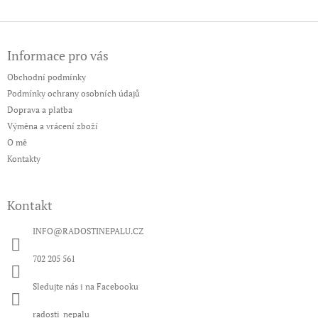
Z
á
Informace pro vás
p
a
Obchodní podmínky
t
Podmínky ochrany osobních údajů
í
Doprava a platba
Výměna a vrácení zboží
O mě
Kontakty
Kontakt
INFO
@
RADOSTINEPALU.CZ
702 205 561
Sledujte nás i na Facebooku
radosti_nepalu