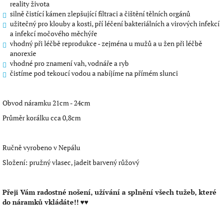
reality života
silně čistící kámen zlepšující filtraci a čištění tělních orgánů
užitečný pro klouby a kosti, pří léčení bakteriálních a virových infekcí
a infekcí močového měchýře
vhodný při léčbě reprodukce - zejména u mužů a u žen při léčbě
anorexie
vhodné pro znamení vah, vodnáře a ryb
čistíme pod tekoucí vodou a nabíjíme na přímém slunci
Obvod náramku 21cm - 24cm
Průměr korálku cca 0,8cm
Ručně vyrobeno v Nepálu
Složení: pružný vlasec, jadeit barvený růžový
Přeji Vám radostné nošení, užívání a splnění všech tužeb, které
do náramků vkládáte!!
♥♥