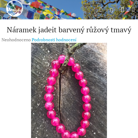
Přejít
Náku
Hledat
M
na
Přihlášení
obsah
koší
Náramek jadeit barvený růžový tmavý
Průměrné
Neohodnoceno
Podrobnosti hodnocení
hodnocení
produktu
je
0,0
z
5
hvězdiček.