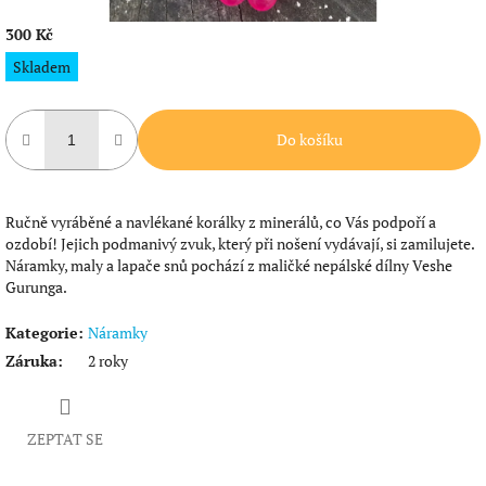
300 Kč
Měrná
Skladem
cena:
Do košíku
Ručně vyráběné a navlékané korálky z minerálů, co Vás podpoří a
ozdobí! Jejich podmanivý zvuk, který při nošení vydávají, si zamilujete.
Náramky, maly a lapače snů pochází z maličké nepálské dílny Veshe
Gurunga.
Kategorie
:
Náramky
Záruka
:
2 roky
ZEPTAT SE