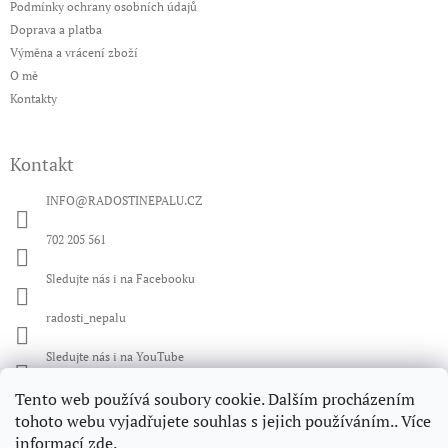
t
Podmínky ochrany osobních údajů
í
Doprava a platba
Výměna a vrácení zboží
O mě
Kontakty
Kontakt
INFO
@
RADOSTINEPALU.CZ
702 205 561
Sledujte nás i na Facebooku
radosti_nepalu
Sledujte nás i na YouTube
Tento web používá soubory cookie. Dalším procházením
Facebook
tohoto webu vyjadřujete souhlas s jejich používáním.. Více
informací
zde
.