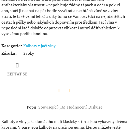
antibakteriální vlastnosti - nepohlcuje žádný zápach a odér a pokud
ano, stačí ji nechat na pár hodin vyvětrat a nechtěná vůně se z vlny
ztratí. Je také velmi lehká a díky tomu se Vám osvědčí na nejrůznějších
cestách pěšky nebo jakýmkoli dopravním prostředkem. Jačí vlna v
neposlední řadě dokáže odpuzovat vlhkost i mírný déšť vzhledem k
vysokému podílu lanolinu.
Kategorie
:
Kalhoty z jačí vlny
Záruka
:
2 roky
ZEPTAT SE
Twitter
Facebook
Popis
Související (16)
Hodnocení
Diskuze
Kalhoty z vlny jaka domácího mají klasický střih a jsou vybaveny dvěma
kapsami. V pase jsou kalhoty na pružnou gumu, kterou můžete ještě