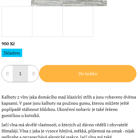
900 Kč
Měrná
Skladem
cena:
Do košíku
Kalhoty z vlny jaka domácího mají klasický střih a jsou vybaveny dvěma
kapsami. V pase jsou kalhoty na pružnou gumu, kterou můžete ještě
popřípadě stáhnout šňůrkou. Ukončení nohavic je také řešeno
gumičkou u kotníků.
Jačí vlna má skvělé vlastnosti, o kterých už dávno věděli i obyvatelé
Himalájí. Vlna z jaka je vysoce hřejivá, měkká, příjemná na omak - nijak
neškrabe a nezanechává alergické reakce. Jačí vlna má také