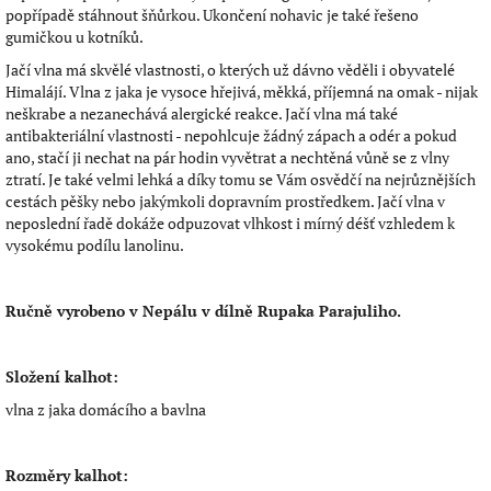
popřípadě stáhnout šňůrkou. Ukončení nohavic je také řešeno
gumičkou u kotníků.
Jačí vlna má skvělé vlastnosti, o kterých už dávno věděli i obyvatelé
Himalájí. Vlna z jaka je vysoce hřejivá, měkká, příjemná na omak - nijak
neškrabe a nezanechává alergické reakce. Jačí vlna má také
antibakteriální vlastnosti - nepohlcuje žádný zápach a odér a pokud
ano, stačí ji nechat na pár hodin vyvětrat a nechtěná vůně se z vlny
ztratí. Je také velmi lehká a díky tomu se Vám osvědčí na nejrůznějších
cestách pěšky nebo jakýmkoli dopravním prostředkem. Jačí vlna v
neposlední řadě dokáže odpuzovat vlhkost i mírný déšť vzhledem k
vysokému podílu lanolinu.
Ručně vyrobeno v Nepálu v dílně Rupaka Parajuliho.
Složení kalhot:
vlna z jaka domácího a bavlna
Rozměry kalhot: