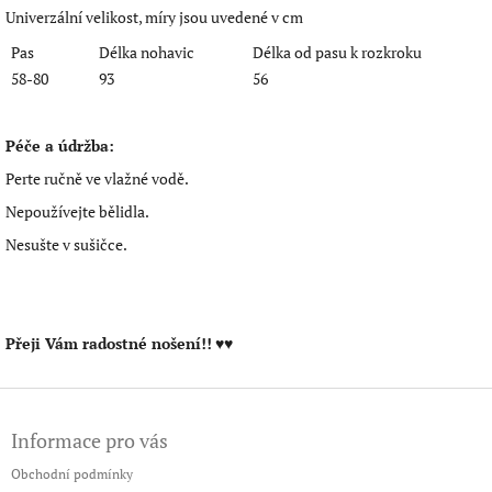
Univerzální velikost, míry jsou uvedené v cm
Pas
Délka nohavic
Délka od pasu k rozkroku
58-80
93
56
Péče a údržba:
Perte ručně ve vlažné vodě.
Nepoužívejte bělidla.
Nesušte v sušičce.
Přeji Vám radostné nošení!!
♥♥
Z
á
Informace pro vás
p
a
Obchodní podmínky