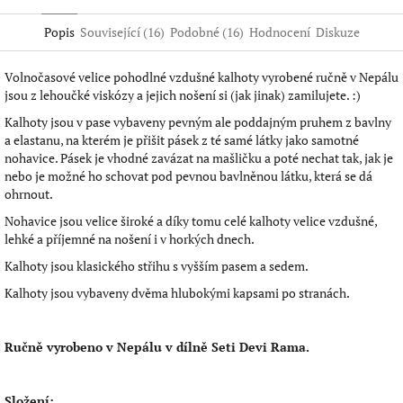
Twitter
Facebook
Popis
Související (16)
Podobné (16)
Hodnocení
Diskuze
Volnočasové velice pohodlné vzdušné kalhoty vyrobené ručně v Nepálu
jsou z lehoučké viskózy a jejich nošení si (jak jinak) zamilujete. :)
Kalhoty jsou v pase vybaveny pevným ale poddajným pruhem z bavlny
a elastanu, na kterém je přišit pásek z té samé látky jako samotné
nohavice. Pásek je vhodné zavázat na mašličku a poté nechat tak, jak je
nebo je možné ho schovat pod pevnou bavlněnou látku, která se dá
ohrnout.
Nohavice jsou velice široké a díky tomu celé kalhoty velice vzdušné,
lehké a příjemné na nošení i v horkých dnech.
Kalhoty jsou klasického střihu s vyšším pasem a sedem.
Kalhoty jsou vybaveny dvěma hlubokými kapsami po stranách.
Ručně vyrobeno v Nepálu v dílně Seti Devi Rama.
Složení: