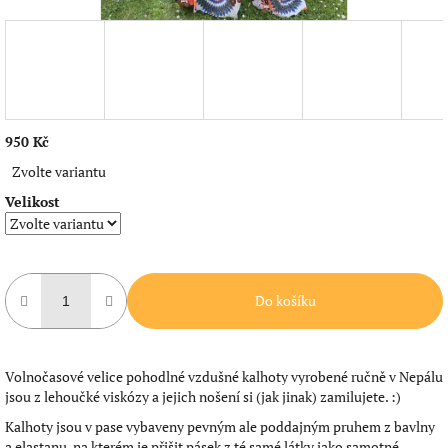
950 Kč
Měrná
Zvolte variantu
cena:
Velikost
Do košíku
Volnočasové velice pohodlné vzdušné kalhoty vyrobené ručně v Nepálu
jsou z lehoučké viskózy a jejich nošení si (jak jinak) zamilujete. :)
Kalhoty jsou v pase vybaveny pevným ale poddajným pruhem z bavlny
a elastanu, na kterém je přišit pásek z té samé látky jako samotné