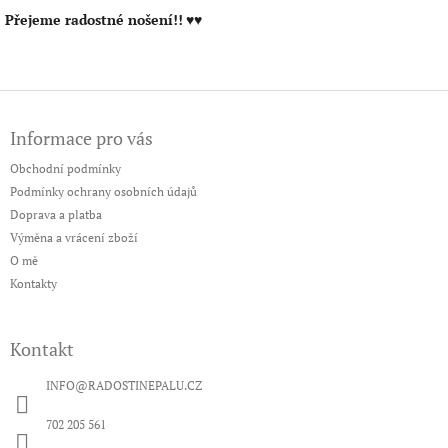
Přejeme radostné nošení!!
♥♥
Z
á
Informace pro vás
p
a
Obchodní podmínky
t
Podmínky ochrany osobních údajů
í
Doprava a platba
Výměna a vrácení zboží
O mě
Kontakty
Kontakt
INFO
@
RADOSTINEPALU.CZ
702 205 561