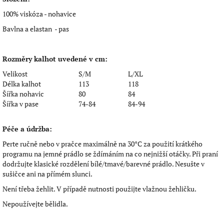
100% viskóza - nohavice
Bavlna a elastan - pas
Rozměry kalhot uvedené v cm:
Velikost
S/M
L/XL
Délka kalhot
113
118
Šířka nohavic
80
84
Šířka v pase
74-84
84-94
Péče a údržba:
Perte ručně nebo v pračce maximálně na 30°C za použití krátkého
programu na jemné prádlo se ždímáním na co nejnižší otáčky. Při praní
dodržujte klasické rozdělení bílé/tmavé/barevné prádlo. Nesušte v
sušičce ani na přímém slunci.
Není třeba žehlit. V případě nutnosti použijte vlažnou žehličku.
Nepoužívejte bělidla.